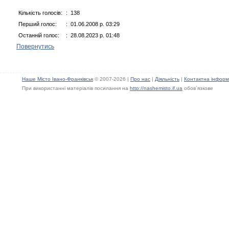
Кількість голосів:
: 138
Перший голос:
: 01.06.2008 р. 03:29
Останній голос:
: 28.08.2023 р. 01:48
Повернутись
Наше Місто Івано-Франківськ
© 2007-2026 |
Про нас
|
Діяльність
|
Контактна інформ
При використанні матеріалів посилання на
http://nashemisto.if.ua
обов`язкове