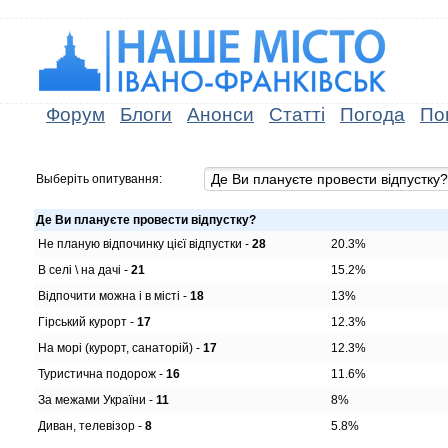
Форум
Блоги
Анонси
Статті
Погода
По
Выберіть опитування:
Де Ви плануєте провести відпустку?
Не планую відпочинку цієї відпустки -
28
20.3%
В селі \ на дачі -
21
15.2%
Відпочити можна і в місті -
18
13%
Гірський курорт -
17
12.3%
На морі (курорт, санаторій) -
17
12.3%
Туристична подорож -
16
11.6%
За межами України -
11
8%
Диван, телевізор -
8
5.8%