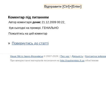
Коментар під питанням
Автор коментаря
денис
21.12.2009 00:22,
був сьогодні на премєрі. ГЕНІАЛЬНО
Пожалітись на цей коментар
»
Повернутись до статті
Наше Місто Івано-Франківськ
© 2007-2026 |
Про нас
|
Діяльність
|
Контактна інформ
При використанні матеріалів посилання на
http://nashemisto.if.ua
обов`язкове