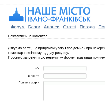
Форум
Блоги
Анонси
Статті
Погода
По
Пожалітись на коментар
Дякуємо за те, що приділили увагу і повідомили про некоре
коментар технічному відділу ресурсу.
Просимо заповнити цю невеличку форму, вказавши причину
Ім'я
е-пошта
Причина скарги