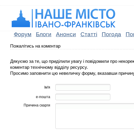
Форум
Блоги
Анонси
Статті
Погода
По
Пожалітись на коментар
Дякуємо за те, що приділили увагу і повідомили про некоре
коментар технічному відділу ресурсу.
Просимо заповнити цю невеличку форму, вказавши причину
Ім'я
е-пошта
Причина скарги