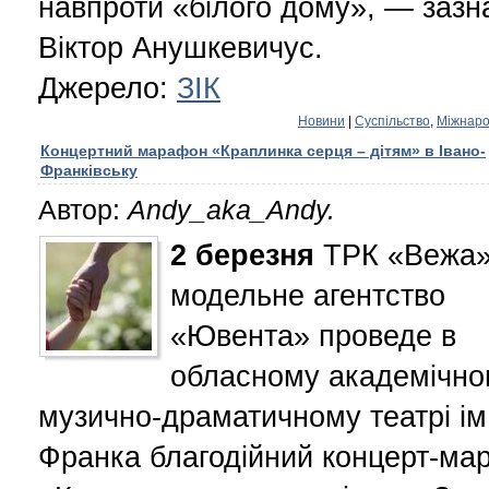
навпроти «білого дому», — зазн
Віктор Анушкевичус.
Джерело:
ЗІК
Новини
|
Суспільство
,
Міжнаро
Концертний марафон «Краплинка серця – дітям» в Івано-
Франківську
Автор:
Andy_aka_Andy.
2
березня
ТРК «Вежа»
модельне агентство
«Ювента» проведе в
обласному академічно
музично-драматичному театрі ім.
Франка благодійний концерт-ма