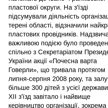
пластової округи. На з'їзді
підсумували діяльність організац
терені області, відзначили найк
пластових провідників. Надзвич
важливою подією було проведе
спільно з Секретаріатом Презид
України акції «Почесна варта
Говерли», що тривала протягом
липня-серпня 2008 року, та зал
більше 300 дітей з усієї держави
XII з'їзд завітало і найвище
керівництво організації, зокрема