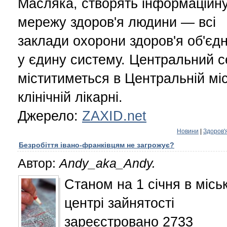
Масляка, створять інформаційн
мережу здоров'я людини — всі
заклади охорони здоров'я об'єд
у єдину систему. Центральний 
міститиметься в Центральній міс
клінічній лікарні.
Джерело:
ZAXID.net
Новини
|
Здоров'
Безробіття івано-франківцям не загрожує?
Автор:
Andy_aka_Andy.
Станом на 1 січня в місь
центрі зайнятості
зареєстровано 2733