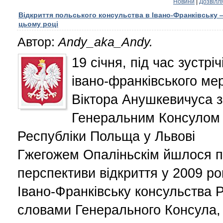
Новини
|
Дозвілл
Відкриття польського консульства в Івано-Франківську 
цьому році
Автор:
Andy_aka_Andy.
19 січня, під час зустріч
івано-франківського ме
Віктора Анушкевичуса з
Генеральним Консулом
Республіки Польща у Львові
Гжегожем Опаліньскім йшлося 
перспективи відкриття у 2009 ро
Івано-Франківську консульства 
словами Генерального Консула,