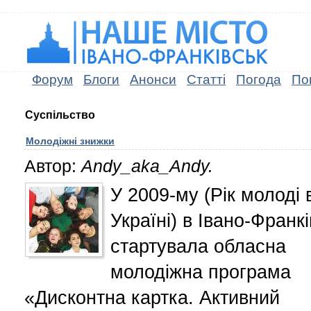
Форум
Блоги
Анонси
Статті
Погода
По
Суспільство
Молодіжні знижки
Автор:
Andy_aka_Andy.
У 2009-му (Рік молоді 
Україні) в Івано-Франк
стартувала обласна
молодіжна програма
«Дисконтна картка. Активний