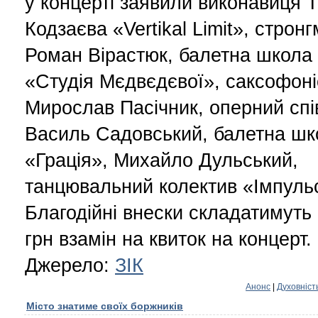
у концерті заявили виконавиця 
Кодзаєва «Vertikal Limit», строн
Роман Вірастюк, балетна школа
«Студія Мєдвєдєвої», саксофоні
Мирослав Пасічник, оперний спі
Василь Садовський, балетна шк
«Грація», Михайло Дульський,
танцювальний колектив «Імпуль
Благодійні внески складатимуть 
грн взамін на квиток на концерт.
Джерело:
ЗІК
Анонс
|
Духовніст
Місто знатиме своїх боржників