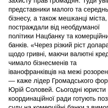
захисту прав громадян. Туди ув
представники малого та середнь
бізнесу, а також мешканці міста, 
постраждали від необдуманої
політики Нацбанку та комерційн
банків. «Через різкий ріст долар
щодо гривні, маючи валютні кре
чимало бізнесменів та
іванофранківців на межі розорен
— каже лідер Громадського фо
Юрій Соловей. Сьогодні юристи
координаційної ради готують по
суду на комерційні банки з вимо