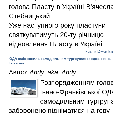
голова Пласту в Україні В'ячесл
Стебницький.
Уже наступного року пластуни
святкуватимуть 20-ту річницю
відновлення Пласту в Україні.
Новини
|
Духовніст
ОДА заборонила самодіяльним тургрупам сходження на
Говерлу
Автор:
Andy_aka_Andy.
Розпорядженням голо
Івано-Франківської ОД
самодіяльним тургруп
заборонено підніматися на гору