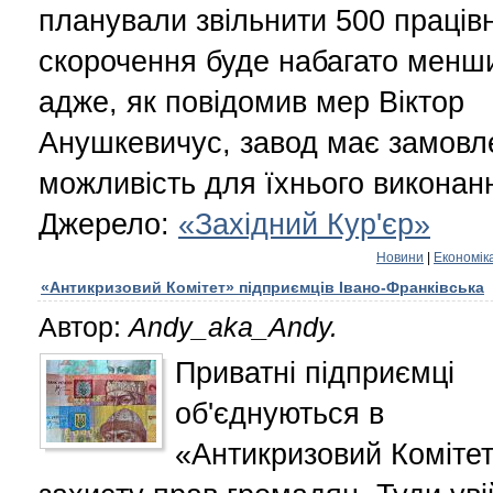
планували звільнити 500 працівн
скорочення буде набагато менш
адже, як повідомив мер Віктор
Анушкевичус, завод має замовл
можливість для їхнього виконан
Джерело:
«Західний Кур'єр»
Новини
|
Економік
«Антикризовий Комітет» підприємців Івано-Франківська
Автор:
Andy_aka_Andy.
Приватні підприємці
об'єднуються в
«Антикризовий Коміте