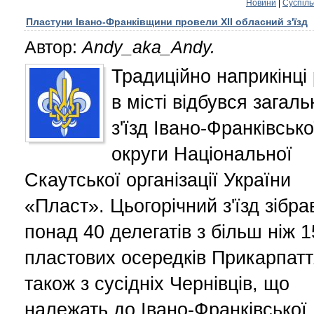
Новини
|
Суспіль
Пластуни Івано-Франківщини провели XII обласний з'їзд
Автор:
Andy_aka_Andy.
Традиційно наприкінці
в місті відбувся загал
з'їзд Івано-Франківсько
округи Національної
Скаутської організації України
«Пласт». Цьогорічний з'їзд зібра
понад 40 делегатів з більш ніж 1
пластових осередків Прикарпатт
також з сусідніх Чернівців, що
належать до Івано-Франківської