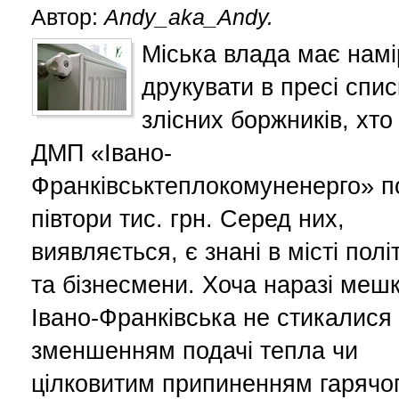
Автор:
Andy_aka_Andy.
Міська влада має намі
друкувати в пресі спис
злісних боржників, хто
ДМП «Івано-
Франківськтеплокомуненерго» п
півтори тис. грн. Серед них,
виявляється, є знані в місті полі
та бізнесмени. Хоча наразі меш
Івано-Франківська не стикалися 
зменшенням подачі тепла чи
цілковитим припиненням гарячо