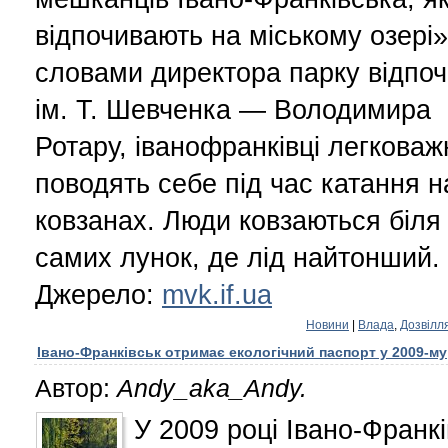
відпочивають на міському озері»
словами директора парку відпоч
ім. Т. Шевченка — Володимира
Ротару, іванофранківці легковаж
поводять себе під час катання н
ковзанах. Люди ковзаються біля
самих лунок, де лід найтонший.
Джерело:
mvk.if.ua
Новини
|
Влада
,
Дозвілл
Івано-Франківськ отримає екологічний паспорт у 2009-му
Автор:
Andy_aka_Andy.
У 2009 році Івано-Франкі