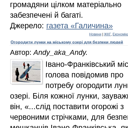
громадяни цілком матеріально
забезпечені й багаті.
Джерело:
газета «Галичина»
Новини
|
ЖКГ
,
Економік
Огородити лунки на міському озері для безпеки людей
Автор:
Andy_aka_Andy.
Івано-Франківський мі
голова повідомив про
потребу огородити лун
озері. Біля кожної лунки, зауваж
він, «...слід поставити огорожі з
червоними стрічками, для безпе
мешканців Івано-Франківська, як