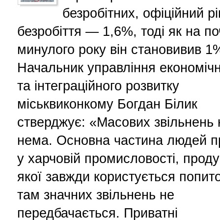
безробітних, офіційний р
безробіття — 1,6%, тоді як на по
минулого року він становивив 1
Начальник управління економіч
та інтеграційного розвитку
міськвиконкому Богдан Білик
стверджує: «Масових звільнень 
нема. Основна частина людей 
у харчовій промисловості, проду
якої завжди користується попито
там значних звільнень не
передбачається. Приватні