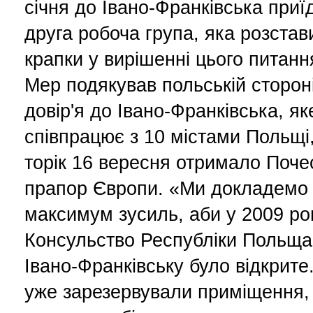
січня до Івано-Франківська приї
друга робоча група, яка розстав
крапки у вирішенні цього питанн
Мер подякував польській стороні
довір'я до Івано-Франківська, як
співпрацює з 10 містами Польщі,
торік 16 вересня отримало Поче
прапор Європи. «Ми докладемо
максимум зусиль, аби у 2009 ро
Консульство Республіки Польща
Івано-Франківську було відкрите
уже зарезервували приміщення,