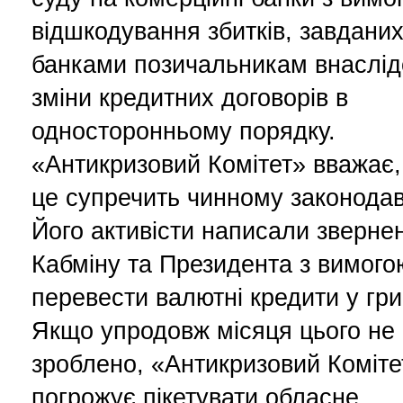
відшкодування збитків, завдани
банками позичальникам внаслід
зміни кредитних договорів в
односторонньому порядку.
«Антикризовий Комітет» вважає
це супречить чинному законодав
Його активісти написали зверне
Кабміну та Президента з вимого
перевести валютні кредити у гри
Якщо упродовж місяця цього не
зроблено, «Антикризовий Коміте
погрожує пікетувати обласне