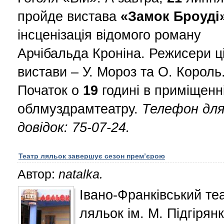
пройде вистава
«Замок Броуді
інсценізація відомого роману
Арчібальда Кроніна. Режисери ці
вистави – У. Мороз та О. Король
Початок о
19
годині в приміщенн
облмуздрамтеатру.
Телефон дл
довідок: 75-07-24.
Театр ляльок завершує сезон прем’єрою
Автор:
natalka.
Івано-Франківський те
ляльок ім. М. Підгірян