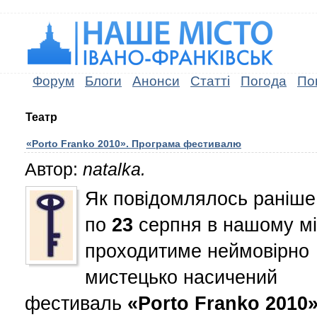
Форум
Блоги
Анонси
Статті
Погода
По
Театр
«Porto Franko 2010». Програма фестивалю
Автор:
natalka.
Як повідомлялось раніше
по
23
серпня в нашому мі
проходитиме неймовірно
мистецько насичений
фестиваль
«Porto Franko 2010