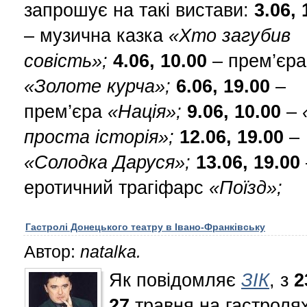
запрошує на такі вистави:
3.06, 
– музична казка
«Хто загубив
совість»;
4.06, 10.00
– прем’єра
«Золоте курча»;
6.06, 19.00
–
прем’єра
«Нація»;
9.06, 10.00
–
проста історія»;
12.06, 19.00
–
«Солодка Даруся»;
13.06, 19.00
еротичний трагіфарс
«Поїзд»;
Гастролі Донецького театру в Івано-Франківську
Автор:
natalka.
Як повідомляє
ЗІК
, з
2
27
травня на гастролях