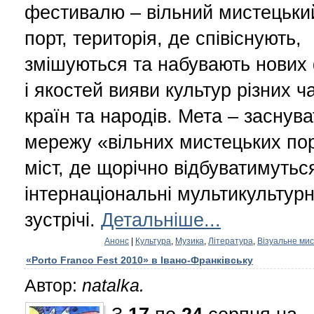
фестивалю – вільний мистецьки
порт, територія, де співіснують,
змішуються та набувають нових
і якостей вияви культур різних ча
країн та народів. Мета – заснува
мережу «вільних мистецьких пор
міст, де щорічно відбуватимутьс
інтернаціональні мультикультурн
зустрічі.
Детальніше...
Анонс
|
Культура
,
Музика
,
Література
,
Візуальне ми
«Porto Franco Fest 2010» в Івано-Франківську
Автор:
natalka.