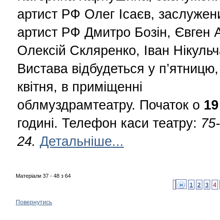
артист РФ Олег Ісаєв, заслужен
артист РФ Дмитро Бозін, Євген А
Олексій Скляренко, Іван Нікульч
Вистава відбудеться у п’ятницю
квітня, в приміщенні
облмуздрамтеатру. Початок о
19
годині. Телефон каси театру:
75-
24.
Детальніше...
Матеріали 37 - 48 з 64
1
2
3
4
Повернутись