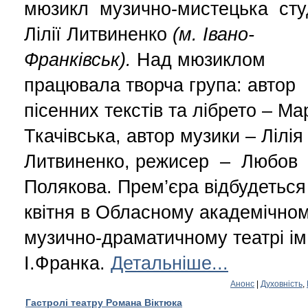
мюзикл музично-мистецька сту
Лілії Литвиненко
(м. Івано-
Франківськ).
Над мюзиклом
працювала творча група: автор
пісенних текстів та лібрето – Ма
Ткачівська, автор музики – Лілія
Литвиненко, режисер – Любов
Полякова. Прем’єра відбудетьс
квітня в Обласному академічно
музично-драматичному театрі ім
І.Франка.
Детальніше...
Анонс
|
Духовність
,
Гастролі театру Романа Віктюка