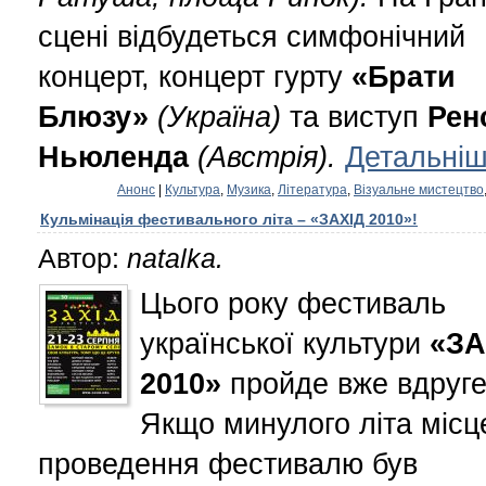
сцені відбудеться симфонічний
концерт, концерт гурту
«Брати
Блюзу»
(Україна)
та виступ
Рен
Ньюленда
(Австрія).
Детальніш
Анонс
|
Культура
,
Музика
,
Література
,
Візуальне мистецтво
Кульмінація фестивального літа – «ЗАХІД 2010»!
Автор:
natalka.
Цього року фестиваль
української культури
«ЗА
2010»
пройде вже вдруге
Якщо минулого літа міс
проведення фестивалю був