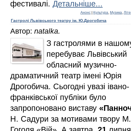
фестивалі.
Детальніше...
Анонс
|
Культура
,
Музика
,
Літ
Гастролі Львівського театру ім. Ю.Дрогобича
Автор:
natalka.
З гастролями в нашому
перебуває Львівський
обласний музично-
драматичний театр імені Юрія
Дрогобича. Сьогодні увазі івано-
франківської публіки було
запропоновано виставу
«Панно
Н. Садури за мотивами твору М.
Гоголя «Вій». А завтра,
21
липня