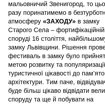
мальовничий Звенигород, то цьо
разу поринатимемо в безтурбот
атмосферу
«ЗАХОДУ»
в замку
Старого Села – фортифікаційній
споруді 16 століття, найбільшом
замку Львівщини. Рішення пров
фестиваль в замку було прийнят
метою розвитку та популяризаці
туристичної цікавості до пам’ято
архітектури. Тим паче, відвідув
буде більш цікаво відвідати вел
споруду та ще й побувати на