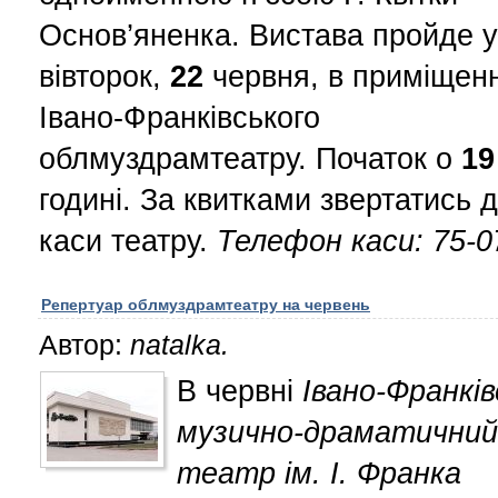
Основ’яненка. Вистава пройде у
вівторок,
22
червня, в приміщенн
Івано-Франківського
облмуздрамтеатру. Початок о
19
годині. За квитками звертатись 
каси театру.
Телефон каси: 75-0
Репертуар облмуздрамтеатру на червень
Автор:
natalka.
В червні
Івано-Франків
музично-драматичний
театр ім. І. Франка