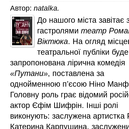
Автор:
natalka.
До нашого міста завітає 
гастролями
театр Рома
Віктюка
. На огляд місце
театральної публіки буде
запропонована лірична комедія
«Путани»
, поставлена за
однойменною п’єсою Ніно Манф
Головну роль грає відомий росі
актор Єфім Шифрін. Інші ролі
виконують: заслужена артистка
Катерина Карпушина, заслужен