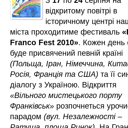
З
17
по
24
серпня на
відкритому повітрі в
історичному центрі на
міста проходитиме фестиваль
«
Franco Fest 2010»
. Кожен день
буде присвячений певній країні
(Польща, Іран, Німеччина, Кита
Росія, Франція та США)
та її си
діалогу з Україною. Відкриття
«Вільного мистецького порту
Франківськ»
розпочнеться уроч
парадом
(вул. Незалежності –
Ратуша, площа Ринок).
На Гран