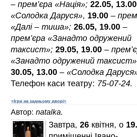
–
прем’єра «Нація»;
22.05, 13.00
«Солодка Даруся»
,
19.00
–
прем
«Далі – тиша»;
26.05, 19.00
–
прем’єра «Занадто одружений
таксист»;
29.05, 19.00
–
прем’
«Занадто одружений таксист»
30.05, 13.00
–
«Солодка Даруся»
Телефон каси театру:
75-07-24.
«Ігри на задньому дворі»
Автор:
natalka.
Завтра,
26
квітня, о
19
приміщенні Івано-