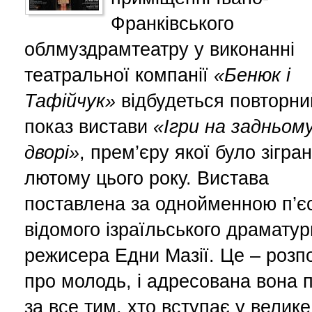
Франківського
облмуздрамтеатру у виконанні
театральної компанії
«Бенюк і
Тафійчук»
відбудеться повторни
показ вистави
«Ігри на задньом
дворі»
, прем’єру якої було зігран
лютому цього року. Вистава
поставлена за однойменною п’є
відомого ізраїльського драматур
режисера Едни Мазії. Це – розп
про молодь, і адресована вона 
за все тим, хто вступає у велике