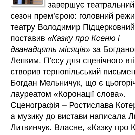
завершує театральний
сезон прем’єрою: головний реж
театру Володимир Підцерковний
поставив
«Казку про Ксеню і
дванадцять місяців»
за Богдан
Лепким. П’єсу для сценічного вт
створив тернопільський письме
Богдан Мельничук, що є цьогорі
лауреатом «Коронації слова».
Сценографія – Ростислава Котер
а музику до вистави написала 
Литвинчук. Власне, «Казку про 