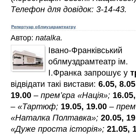
Телефон для довідок: 3-14-43.
Репертуар облмуздрамтеатру
Автор:
natalka.
Івано-Франківський
облмуздрамтеатр ім.
І.Франка запрошує у
т
відвідати такі вистави:
6.05,
8.05
19.00
–
прем’єра «Нація»;
16.05,
–
«Тартюф;
19.05, 19.00
–
прем
«Наталка Полтавка»;
20.05, 19
«Дуже проста історія»;
21.05, 