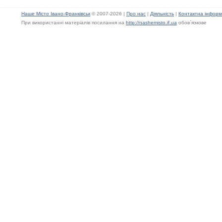
Наше Місто Івано-Франківськ
© 2007-2026 |
Про нас
|
Діяльність
|
Контактна інформ
При використанні матеріалів посилання на
http://nashemisto.if.ua
обов`язкове