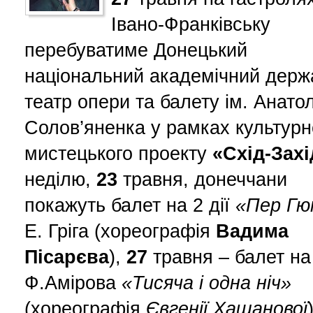
Івано-Франківську
перебуватиме Донецький
національний академічний держ
театр опери та балету ім. Анатол
Солов’яненка у рамках культурн
мистецького проекту
«Схід-Захі
неділю,
23
травня, донеччани
покажуть балет на 2 дії
«Пер Г
Е. Гріга (хореографія
Вадима
Пісарєва
),
27
травня – балет на 
Ф.Амірова
«Тисяча і одна ніч»
(хореографія
Євгенії Хащанової