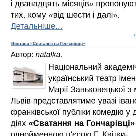
і дванадцять місяців» пропоную
тих, кому «від шести і далі».
Детальніше...
Вистава «Сватання на Гончарівці»
Автор:
natalka.
Національний академі
український театр імен
Марії Заньковецької з 
Львів представлятиме увазі іван
франківської публіки комедію у 
діях
«Сватання на Гончарівці»
однойменною п’єсою Г. Квітки-