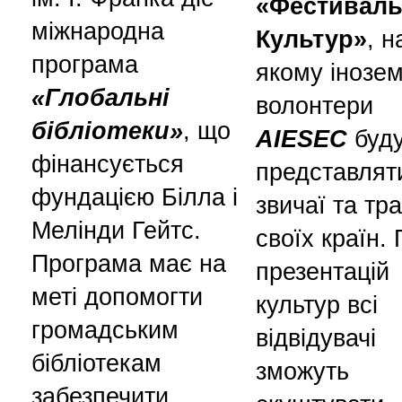
«Фестивал
міжнародна
Культур»
, н
програма
якому інозем
«Глобальні
волонтери
бібліотеки»
, що
AIESEC
буду
фінансується
представлят
фундацією Білла і
звичаї та тра
Мелінди Гейтс.
своїх країн. 
Програма має на
презентацій
меті допомогти
культур всі
громадським
відвідувачі
бібліотекам
зможуть
забезпечити