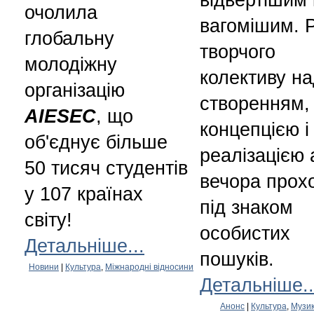
очолила
вагомішим. 
глобальну
творчого
молодіжну
колективу н
організацію
створенням,
AIESEC
, що
концепцією і
об'єднує більше
реалізацією 
50 тисяч студентів
вечора прох
у 107 країнах
під знаком
світу!
особистих
Детальніше...
пошуків.
Новини
|
Культура
,
Міжнародні відносини
Детальніше..
Анонс
|
Культура
,
Музи