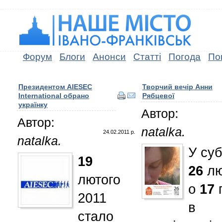
Форум
Блоги
Анонси
Статті
Погода
По
Президентом AIESEC
Творчий вечір Анни
International обрано
Рябцевої
українку
Автор:
Автор:
natalka.
24.02.2011 р.
natalka.
У суб
19
26
лю
лютого
о
17
г
2011
в
стало