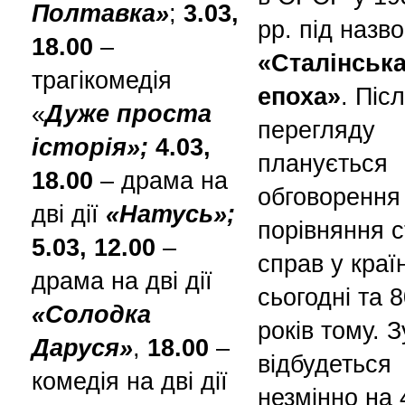
Полтавка»
;
3.03,
рр. під назв
18.00
–
«Сталінськ
трагікомедія
епоха»
. Піс
«
Дуже проста
перегляду
історія»;
4.03,
планується
18.00
– драма на
обговорення
дві дії
«Натусь»;
порівняння 
5.03, 12.00
–
справ у країн
драма на дві дії
сьогодні та 
«Солодка
років тому. З
Даруся»
,
18.00
–
відбудеться
комедія на дві дії
незмінно на 