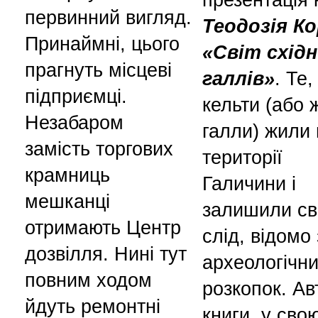
первинний вигляд.
Теодозія К
Принаймні, цього
«Світ схід
прагнуть місцеві
галлів»
. Те
підприємці.
кельти (або 
Незабаром
галли) жили 
замість торгових
території
крамниць
Галичини і
мешканці
залишили св
отримають Центр
слід, відомо 
дозвілля. Нині тут
археологічн
повним ходом
розкопок. Ав
йдуть ремонтні
книги, у сво