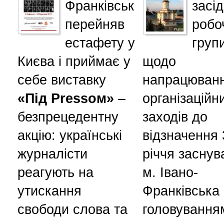
Франківськ
засі
перейняв
робо
естафету у
груп
Києва і приймає у
щодо
себе виставку
напрацюван
«Під Pressом»
–
організаційн
безпрецедентну
заходів до
акцію: українські
відзначення 
журналісти
річчя заснув
реагують на
м. Івано-
утискання
Франківська 
свободи слова та
головування