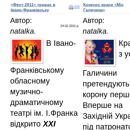
«Фест-2011» триває в
Конкурс краси «Міс
Івано-Франківську
Галичина»
Автор:
Автор:
24.02.2011 р.
natalka.
natalka.
В Івано-
Кр
з у
Франківському
Галичини
обласному
претендують
музично-
корону першо
драматичному
Вперше на
театрі ім. І.Франка
Західній Укра
відкрито
ХХІ
під патрона