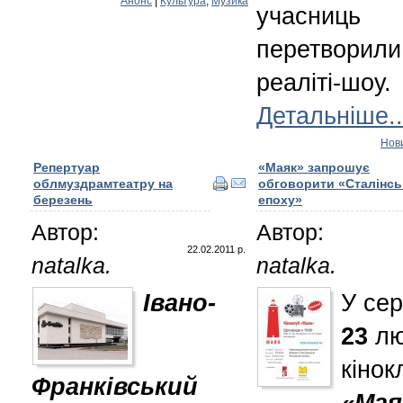
Анонс
|
Культура
,
Музика
учасниць
перетворили
реаліті-шоу.
Детальніше..
Нов
Репертуар
«Маяк» запрошує
облмуздрамтеатру на
обговорити «Сталінсь
березень
епоху»
Автор:
Автор:
22.02.2011 р.
natalka.
natalka.
Івано-
У сер
23
лю
кінок
Франківський
«Мая