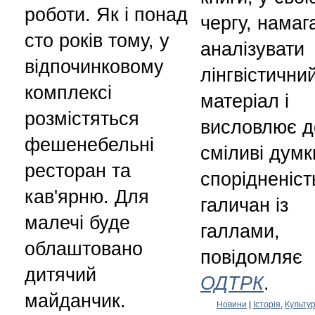
роботи. Як і понад
чергу, намаг
сто років тому, у
аналізувати
відпочинковому
лінгвістични
комплексі
матеріал і
розмістяться
висловлює д
фешенебельні
сміливі думк
ресторан та
спорідненіст
кав'ярню. Для
галичан із
малечі буде
галлами,
облаштовано
повідомляє
дитячий
ОДТРК
.
майданчик.
Новини
|
Історія
,
Культу