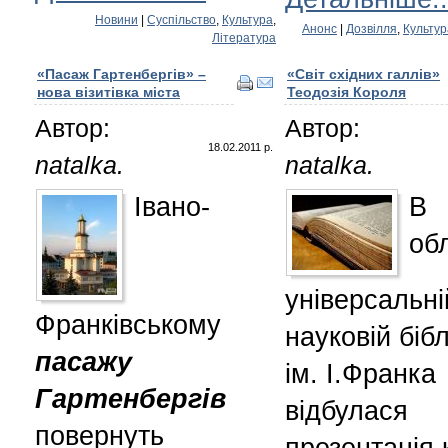
Новини
|
Суспільство
,
Культура
,
Анонс
|
Дозвілля
,
Культур
Література
«Пасаж Гартенбергів» –
«Світ східних галлів»
нова візитівка міста
Теодозія Короля
Автор:
Автор:
18.02.2011 р.
natalka.
natalka.
Івано-
В
об
універсальні
Франківському
науковій бібл
пасажу
ім. І.Франка
Гартенбергів
відбулася
повернуть
презентація 