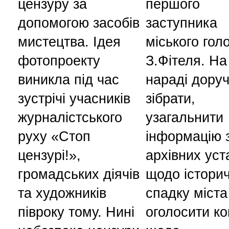
цензуру за
першого
допомогою засобів
заступника
мистецтва. Ідея
міського гол
фотопроекту
З.Фітеля. На
виникла під час
нараді дору
зустрічі учасників
зібрати,
журналістського
узагальнити
руху «Стоп
інформацію 
цензурі!»,
архівних уст
громадських діячів
щодо істори
та художників
спадку міста
півроку тому. Нині
оголосити ко