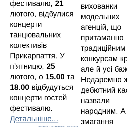
фестивалю,
21
вихованки
лютого, відбулися
модельних
концерти
агенцій, що
танцювальних
притаманно
колективів
традиційним
Прикарпаття. У
конкурсам к
п’ятницю,
25
але й усі ба
лютого, о
15.00
та
Недаремно 
18.00
відбудуться
дебютний ка
концерти гостей
назвали
фестивалю.
народним. А
Детальніше...
змагання