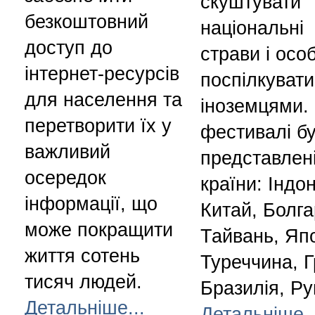
скуштувати
безкоштовний
національні
доступ до
страви і осо
інтернет-ресурсів
поспілкувати
для населення та
іноземцями.
перетворити їх у
фестивалі б
важливий
представлені
осередок
країни: Індон
інформації, що
Китай, Болга
може покращити
Тайвань, Япо
життя сотень
Туреччина, Г
тисяч людей.
Бразилія, Ру
Детальніше...
Детальніше..