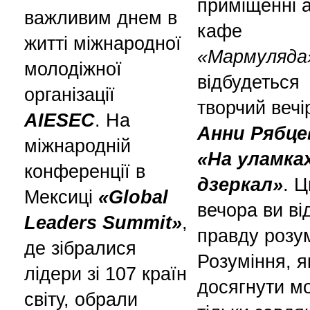
приміщенні а
важливим днем в
кафе
житті міжнародної
«Мармуляда
молодіжної
відбудеться
організації
творчий вечі
AIESEC
. На
Анни Рябце
міжнародній
«На уламка
конференції в
дзеркал»
. Ц
Мексиці
«Global
вечора ви ві
Leaders Summit»
,
правду розу
де зібралися
Розуміння, я
лідери зі 107 країн
досягнути м
світу, обрали