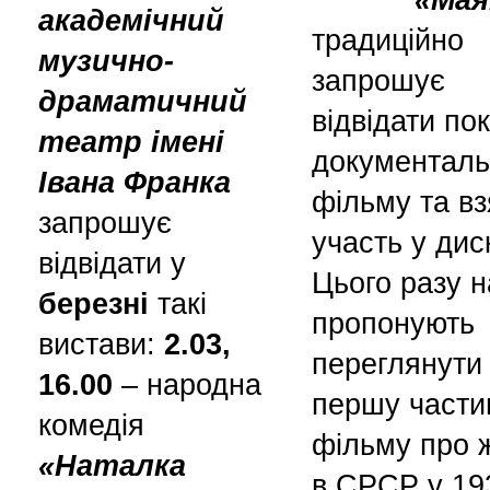
академічний
традиційно
музично-
запрошує
драматичний
відвідати по
театр імені
документаль
Івана Франка
фільму та вз
запрошує
участь у диск
відвідати у
Цього разу 
березні
такі
пропонують
вистави:
2.03,
переглянути
16.00
– народна
першу части
комедія
фільму про 
«Наталка
в СРСР у 19