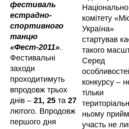
фестиваль
Національно
естрадно-
комітету «Мі
спортивного
Україна»
танцю
стартував ка
«Фест-2011»
.
такого масшт
Фестивальні
Серед
заходи
особливосте
проходитимуть
конкурсу – н
впродовж трьох
тільки
днів –
21, 25
та
27
територіальн
лютого. Впродовж
ньому прий
першого дня
участь не л