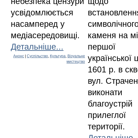
небезпека цензури
щодо
усвідомлюється
встановленн
насамперед у
символічног
медіасередовищі.
каменя на мі
Детальніше...
першої
української 
Анонс
|
Суспільство
,
Культура
,
Візуальне
мистецтво
1601 р. в скв
вул. Страчен
виконати
благоустрій
прилеглої
території.
Детальніше..