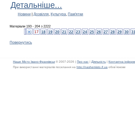
Детальніше...
Новини
|
Дозвілля
,
Культура
,
Пам'ятки
Матеріали 193 - 204 з 2222
17
18
19
20
21
22
23
24
25
26
27
28
29
30
3
Повернутись
Наше Місто Івано-Франківськ
© 2007-2026 |
Про нас
|
Діяльність
|
Контактна інформ
При використанні матеріалів посилання на
http://nashemisto.if.ua
обов`язкове