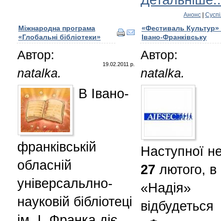
Анонс
|
Суспі
Міжнародна програма
«Фестиваль Культур»
«Глобальні бібліотеки»
Івано-Франківську
Автор:
Автор:
19.02.2011 р.
natalka.
natalka.
В Івано-
франківській
Наступної не
обласній
27
лютого, в 
універсальлно-
«Надія»
науковій бібліотеці
відбудеться
ім. І. Франка діє