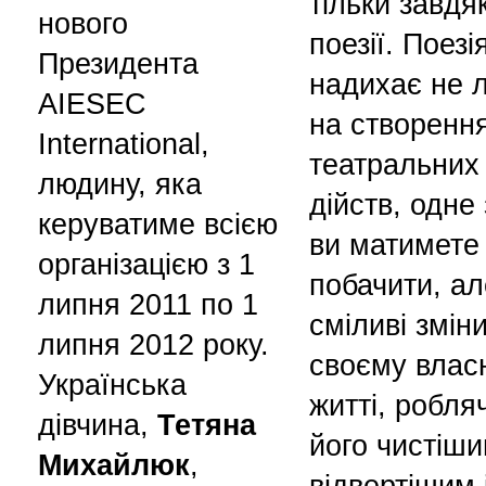
тільки завдя
нового
поезії. Поезі
Президента
надихає не 
AIESEC
на створенн
International,
театральних
людину, яка
дійств, одне 
керуватиме всією
ви матимете
організацією з 1
побачити, ал
липня 2011 по 1
сміливі зміни
липня 2012 року.
своєму влас
Українська
житті, робля
дівчина,
Тетяна
його чистіши
Михайлюк
,
відвертішим 