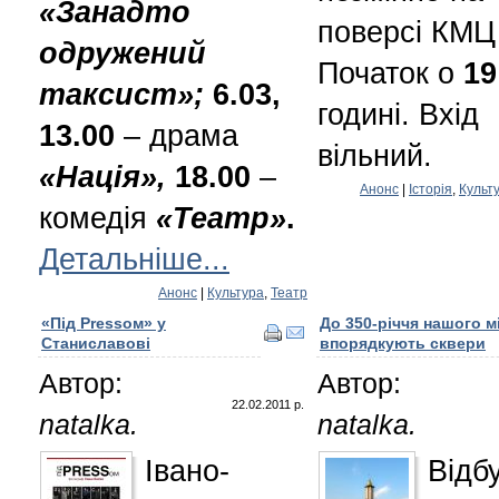
«Занадто
поверсі КМЦ
одружений
Початок о
19
таксист»;
6.03,
годині. Вхід
13.00
– драма
вільний.
«Нація»,
18.00
–
Анонс
|
Історія
,
Культ
комедія
«Театр»
.
Детальніше...
Анонс
|
Культура
,
Театр
«Під Pressом» у
До 350-річчя нашого м
Станиславові
впорядкують сквери
Автор:
Автор:
22.02.2011 р.
natalka.
natalka.
Івано-
Відб