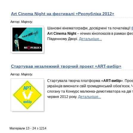
Art Cinema Night на фестивалі «Республіка 2012»
Автор:
Majesty.
Шановні кінематографи, досвідчені та початківці!
Art Cinema Night
– нічних кінопоказів в рамках фе
Південному Дворі.
Детальніше...
Стартував незалежний творчий проект «ART-вибір»
Автор:
Majesty.
Стартувала творча платформа «
ART-вибір
». Про
українців виконати свій громадянський обов’язок. Ч
слогану та Конкурс малюнка-демотиватора на дві т
червня 2012 року.
Детальніше...
Матеріали 13 - 24 з 1214