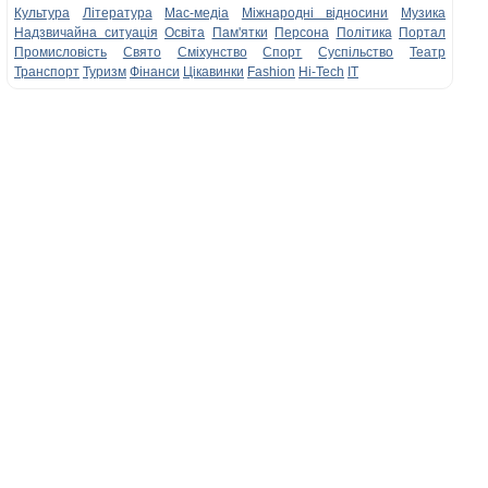
Культура
Література
Мас-медіа
Міжнародні відносини
Музика
Надзвичайна ситуація
Освіта
Пам'ятки
Персона
Політика
Портал
Промисловість
Свято
Сміхунство
Спорт
Суспільство
Театр
Транспорт
Туризм
Фінанси
Цікавинки
Fashion
Hi-Tech
IT