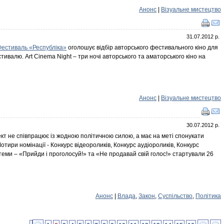
Анонс
|
Візуальне мистецтво
31.07.2012 р.
Фестиваль «Республіка»
оголошує відбір авторського фестивального кіно для
стивалю. Art Cinema Night – три ночі авторського та аматорського кіно на
Анонс
|
Візуальне мистецтво
30.07.2012 р.
ект не співпрацює із жодною політичною силою, а має на меті спонукати
отири номінації - Конкурс відеороликів, Конкурс аудіороликів, Конкурс
еми – «Прийди і проголосуй!» та «Не продавай свій голос!» стартували 26
Анонс
|
Влада
,
Закон
,
Суспільство
,
Політика