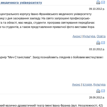
о медичного університету
09.10.2012 р.
 центрального корпусу Івано-Франківського медичного університету
ниці з дня заснування закладу. На свято запрошені професорсько-
та та області, мас-медіа, студенти. програма святкування передбачає
в та студентів, а також представлення приватної фото-виставки Ігора
Анонс
|
Культура
,
Освіта
03.10.2012 р.
урнір "Меч Станіслава". Захід познайомить глядачів з бойовим мистецтвом і
Анонс
|
Історія
,
Культура
28.09.2012 р.
кий музично-драматичний театр імені Івана Франка (вул. Незалежності, 42)