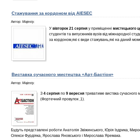
Стажування за кордоном від AIESEC
Автор:
Majesty.
У
вівторок 21 серпня
у приміщенні
мистецького ц
студентів та випускників вузів від міжнародної ст
за кордоном,які є види стажувань,які на даний моме
Виставка сучасного мистецтва «Арт-Бастіон»
Автор:
Majesty.
З
4 серпня
по
9 вересня
триватиме виствка сучасного 
(Фортечний провулок ,1).
Будуть представлені роботи Анатолія Звіжинського, Юрія Іздрика, Миро
Олекси Фурдіяка, Ярослава Яновського і Мирослава Яремака.