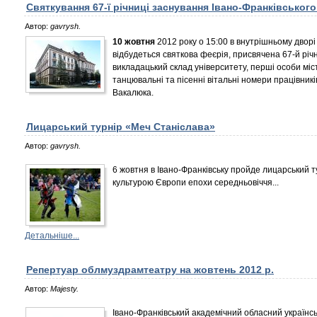
Святкування 67-ї річниці заснування Івано-Франківськог
Автор:
gavrysh.
10 жовтня
2012 року о 15:00 в внутрішньому дворі
відбудеться святкова феєрія, присвячена 67-й річ
викладацький склад університету, перші особи міс
танцювальні та пісенні вітальні номери працівникі
Вакалюка.
Лицарський турнір «Меч Станіслава»
Автор:
gavrysh.
6 жовтня в Івано-Франківську пройде лицарський т
культурою Європи епохи середньовіччя...
Детальніше...
Репертуар облмуздрамтеатру на жовтень 2012 р.
Автор:
Majesty.
Івано-Франківський академічний обласний українсь