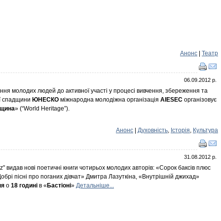
Анонс
|
Театр
06.09.2012 р.
ння молодих людей до активної участі у процесі вивчення, збереження та
ої спадщини
ЮНЕСКО
міжнародна молодіжна організація
AIESEC
організовує
дщина
» (“World Heritage”).
Анонс
|
Духовність
,
Історія
,
Культура
31.08.2012 р.
 видав нові поетичні книги чотирьох молодих авторів: «Сорок баксів плюс
обрі пісні про поганих дівчат» Дмитра Лазуткіна, «Внутрішній джихад»
ня
о
18 годині
в «
Бастіоні
»
Детальніше...