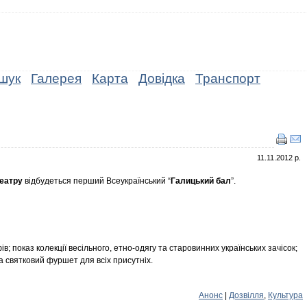
шук
Галерея
Карта
Довідка
Транспорт
11.11.2012 р.
еатру
відбудеться перший Всеукраїнський “
Галицький бал
”.
; показ колекції весільного, етно-одягу та старовинних українських зачісок;
а святковий фуршет для всіх присутніх.
Анонс
|
Дозвілля
,
Культура