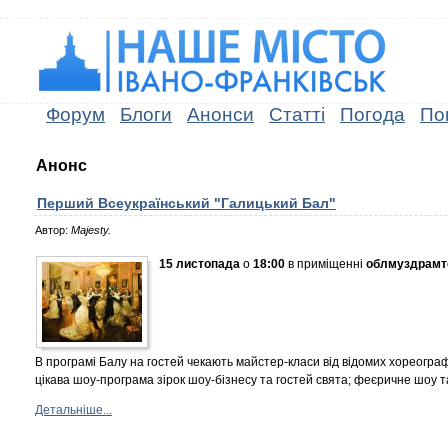
Форум
Блоги
Анонси
Статті
Погода
По
Анонс
Перший Всеукраїнський "Галицький Бал"
Автор:
Majesty.
15 листопада
о
18:00
в приміщенні
облмуздрамт
В програмі Балу на гостей чекають майстер-класи від відомих хореографів
цікава шоу-програма зірок шоу-бізнесу та гостей свята; феєричне шоу т
Детальніше...