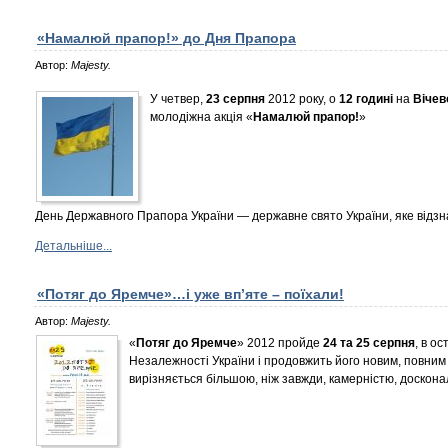
«Намалюй прапор!» до Дня Прапора
Автор:
Majesty.
У четвер,
23 серпня
2012 року, о
12 годині
на
Вічев
молодіжна акція «
Намалюй прапор!
»
День Державного Прапора України — державне свято України, яке відзн
Детальніше...
«Потяг до Яремче»…і уже вп’яте – поїхали!
Автор:
Majesty.
«
Потяг до Яремче
» 2012 пройде
24 та 25 серпня
, в о
Незалежності України і продовжить його новим, повним
вирізняється більшою, ніж завжди, камерністю, доскон