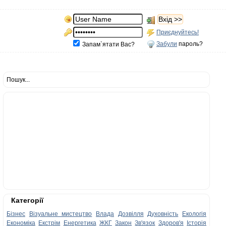
Приєднуйтесь!
Забули
пароль?
Запам`ятати Вас?
Пошук...
Категорії
Бізнес
Візуальне мистецтво
Влада
Дозвілля
Духовність
Екологія
Економіка
Екстрім
Енергетика
ЖКГ
Закон
Зв'язок
Здоров'я
Історія