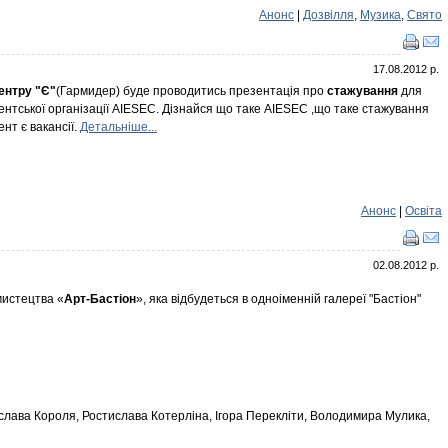
Анонс
|
Дозвілля
,
Музика
,
Свято
17.08.2012 р.
ентру "Є"
(Гармидер) буде проводитись презентація про
стажування
для
удентської організації AIESEC. Дізнайся що таке AIESEC ,що таке стажування
нт є вакансії.
Детальніше...
Анонс
|
Освіта
02.08.2012 р.
мистецтва «
Арт-Бастіон
», яка відбудеться в одноіменній галереї "Бастіон"
слава Короля, Ростислава Котерліна, Ігора Перекліти, Володимира Мулика,