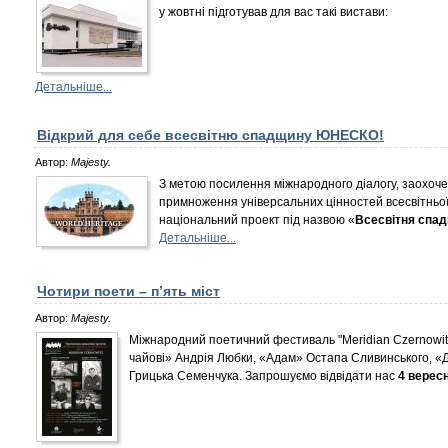
у жовтні підготував для вас такі вистави:
Детальніше...
Відкрий для себе всесвітню спадщину ЮНЕСКО!
Автор:
Majesty.
З метою посилення міжнародного діалогу, заохоче
примноження універсальних цінностей всесвітнь
національний проект під назвою «
Всесвітня спа
Детальніше...
Чотири поети – п’ять міст
Автор:
Majesty.
Міжнародний поетичний фестиваль "Meridian Czernowitz"
чайові» Андрія Любки, «Адам» Остапа Сливинського, «Д
Грицька Семенчука. Запрошуємо відвідати нас
4 верес