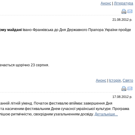
Анонс
|
Література
21.08.2012 р.
ому майдані
Івано-Франківська до Дня Державного Прапора України пройде
ачається щорічно 23 серпня.
Анонс
|
Історія
,
Свято
17.08.2012 р.
станній літній уікенд. Початок фестивалю впіймає завершення Дня
 та насиченим фестивальним Днем сучасної української культури. Програма
алішою ритмічністю, своєрідним узагальненням досвіду.
Детальніше...