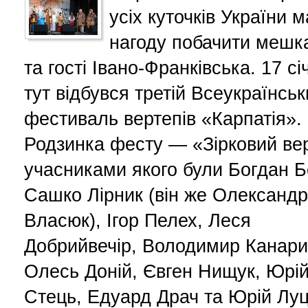
усіх куточків України 
нагоду побачити мешк
та гості Івано-Франківська. 17 сі
тут відбувся третій Всеукраїнсь
фестиваль вертепів «Карпатія».
Родзинка фесту — «Зірковий ве
учасниками якого були Богдан Б
Сашко Лірник (він же Олександр
Власюк), Ігор Пелех, Леся
Добрийвечір, Володимир Канари
Олесь Доній, Євген Нищук, Юрі
Стець, Едуард Драч та Юрій Луц