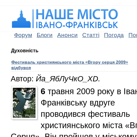
Форум
Блоги
Анонси
Статті
Погода
По
Духовність
Фестиваль християнського міста «Вгору серця 2009»
відбувся
Автор:
Йа_ЯбЛуЧкО_XD.
6
травня 2009 року в Іва
Франківську вдруге
проводився фестиваль
християнського міста «В
Серця». Він пройшов у міському