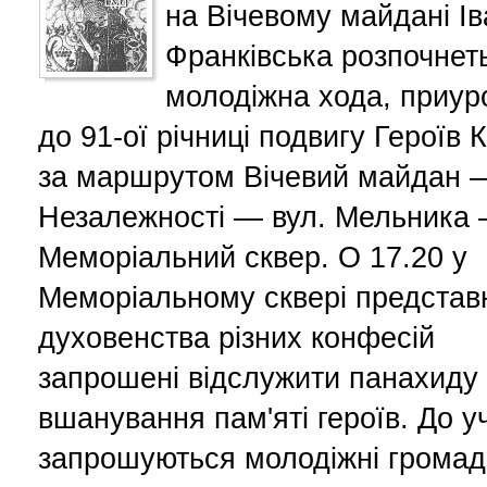
на Вічевому майдані Ів
Франківська розпочнет
молодіжна хода, приур
до 91-ої річниці подвигу Героїв 
за маршрутом Вічевий майдан —
Незалежності — вул. Мельника
Меморіальний сквер. О 17.20 у
Меморіальному сквері представ
духовенства різних конфесій
запрошені відслужити панахиду
вшанування пам'яті героїв. До у
запрошуються молодіжні громад