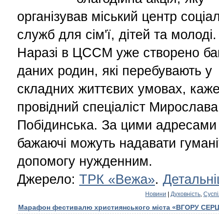
організував міський центр соціа
служб для сім'ї, дітей та молоді.
Наразі в ЦССМ уже створено ба
даних родин, які перебувають у
складних життєвих умовах, каже
провідний спеціаліст Мирослава
Побідинська. За цими адресами 
бажаючі можуть надавати гуман
допомогу нужденним.
Джерело:
ТРК «Вежа»
.
Детальні
Новини
|
Духовність
,
Суспі
Марафон фестивалю християнського міста «ВГОРУ СЕР