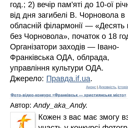
год.; 2) вечір пам'яті до 10-ої річ
від дня загибелі В. Чорновола в
обласній філармонії — «Десять
без Чорновола», початок о 18 го
Організатори заходів — Івано-
Франківська ОДА, облрада,
управління культури ОДА.
Джерело:
Правда.if.ua
.
Анонс
|
Духовність
,
Історі
Фото-відео-конкурс «Франківськ — християнське місто»
Автор:
Andy_aka_Andy.
Кожен з вас має змогу в
участь у конкурсі фотог