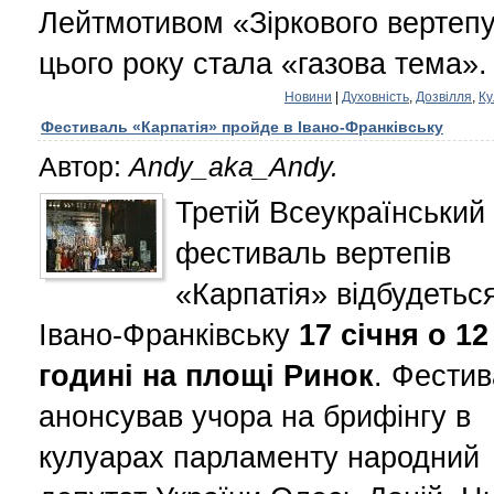
Лейтмотивом «Зіркового вертеп
цього року стала «газова тема».
Новини
|
Духовність
,
Дозвілля
,
Ку
Фестиваль «Карпатія» пройде в Івано-Франківську
Автор:
Andy_aka_Andy.
Третій Всеукраїнський
фестиваль вертепів
«Карпатія» відбудетьс
Івано-Франківську
17 січня о
12
годині на площі Ринок
. Фести
анонсував учора на брифінгу в
кулуарах парламенту народний