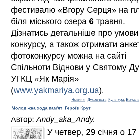
фестивалю «Вгору Серця» на п
біля міського озера
6
травня.
Дізнатись детальніше про умови
конкурсу, а також отримати анке
фотоконкурсу можна на сайті
Спільноти Віднови у Святому Ду
УГКЦ «Як Марія»
(
www.yakmariya.org.ua
).
Новини
|
Духовність
,
Культура
,
Візуал
Молодіжна хода пам'яті Героїв Крут
Автор:
Andy_aka_Andy.
У четвер, 29 січня о 17 