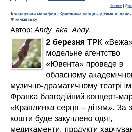
Новини
|
Дух
Концертний марафон «Краплинка серця – дітям» в Івано-
Франківську
Автор:
Andy_aka_Andy.
2
березня
ТРК «Вежа»
модельне агентство
«Ювента» проведе в
обласному академічно
музично-драматичному театрі ім.
Франка благодійний концерт-ма
«Краплинка серця – дітям». За з
кошти буде закуплено одяг,
медикаменти, продукти харчува