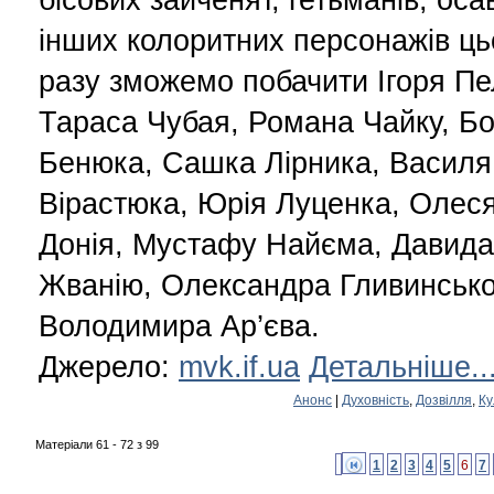
інших колоритних персонажів ць
разу зможемо побачити Ігоря Пе
Тараса Чубая, Романа Чайку, Б
Бенюка, Сашка Лірника, Василя
Вірастюка, Юрія Луценка, Олес
Донія, Мустафу Найєма, Давида
Жванію, Олександра Гливинсько
Володимира Ар’єва.
Джерело:
mvk.if.ua
Детальніше..
Анонс
|
Духовність
,
Дозвілля
,
Ку
Матеріали 61 - 72 з 99
1
2
3
4
5
6
7