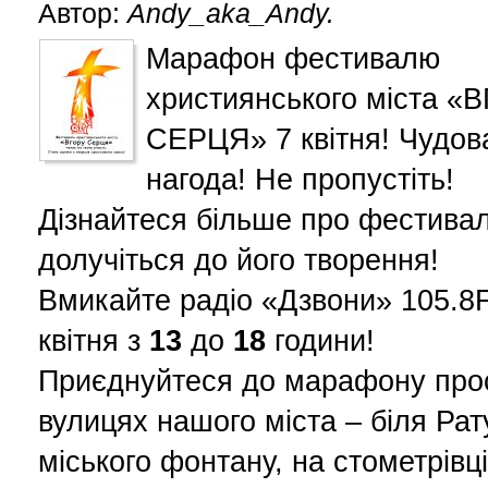
Автор:
Andy_aka_Andy.
Марафон фестивалю
християнського міста «
СЕРЦЯ» 7 квітня! Чудов
нагода! Не пропустіть!
Дізнайтеся більше про фестивал
долучіться до його творення!
Вмикайте радіо «Дзвони» 105.
квітня з
13
до
18
години!
Приєднуйтеся до марафону про
вулицях нашого міста – біля Рат
міського фонтану, на стометрівці