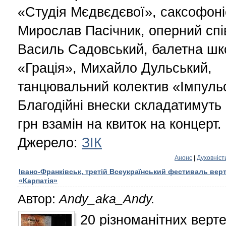
«Студія Мєдвєдєвої», саксофоні
Мирослав Пасічник, оперний спі
Василь Садовський, балетна шк
«Грація», Михайло Дульський,
танцювальний колектив «Імпуль
Благодійні внески складатимуть 
грн взамін на квиток на концерт.
Джерело:
ЗІК
Анонс
|
Духовніст
Івано-Франківськ, третій Всеукраїнський фестиваль верт
«Карпатія»
Автор:
Andy_aka_Andy.
20 різноманітних верте