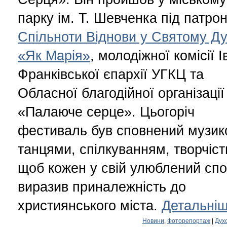
парку ім. Т. Шевченка під патро
Спільноти Віднови у Святому Ду
«Як Марія»
, молодіжної комісії І
Франківської єпархії УГКЦ та
Обласної благодійної організації
«Палаюче серце». Цьогоріч
фестиваль був сповнений музик
танцями, спілкуванням, творчіс
щоб кожен у свій улюблений спо
виразив приналежність до
християнського міста.
Детальніш
Новини
,
Фоторепортаж
|
Дух