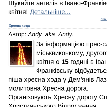
Шукайте ангелів в Івано-Франкі
квітня!
Детальніше...
Ано
Хресна хода
Автор:
Andy_aka_Andy.
За інформацією прес-
міськвиконкому, другог
квітня о
15
годині в Іва
Франківську відбудетьс
піша хресна хода у Дем'янів Лаз
молитовна Хресна дорога.
Організовують Хресну дорогу Сп
Християнського Відродження,