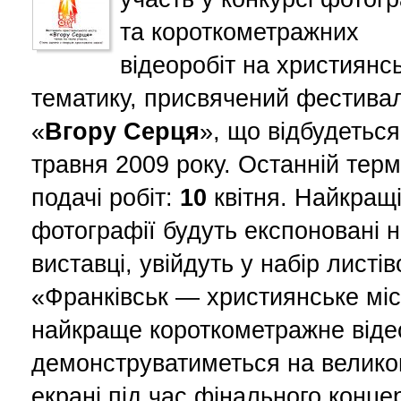
та короткометражних
відеоробіт на християнс
тематику, присвячений фестива
«
Вгору Серця
», що відбудетьс
травня 2009 року. Останній терм
подачі робіт:
10
квітня. Найкращ
фотографії будуть експоновані 
виставці, увійдуть у набір листів
«Франківськ — християнське міс
найкраще короткометражне віде
демонструватиметься на велик
екрані під час фінального конце