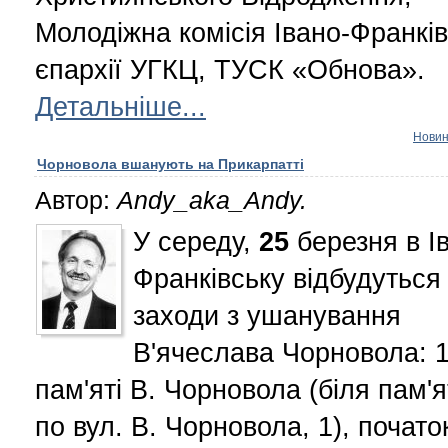
Молодіжна комісія Івано-Франків
єпархії УГКЦ, ТУСК «Обнова».
Детальніше...
Нови
Чорновола вшанують на Прикарпатті
Автор:
Andy_aka_Andy.
У середу,
25
березня в І
Франківську відбудуться
заходи з ушанування
В'ячеслава Чорновола: 1
пам'яті В. Чорновола (біля пам'
по вул. В. Чорновола, 1), почато