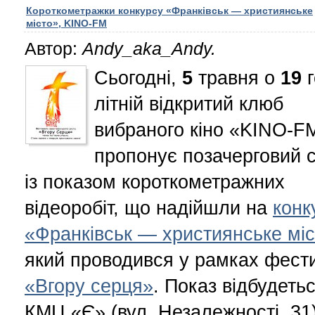
Короткометражки конкурсу «Франківськ — християнське
місто», KINO-FM
Автор:
Andy_aka_Andy.
Сьогодні,
5
травня о
19
г
літній відкритий клюб
вибраного кіно «KINO-F
пропонує позачерговий 
із показом короткометражних
відеоробіт, що надійшли на
конк
«Франківськ — християнське мі
який проводився у рамках фест
«Вгору серця»
. Показ відбудетьс
КМЦ «Є» (вул. Незалежності, 31)