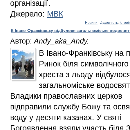
організації.
Джерело:
МВК
Новини
|
Духовність
,
Історі
В Івано-Франківську відбулося загальноміське водосвят
Автор:
Andy_aka_Andy.
В Івано-Франківську на 
Ринок біля символічного
хреста з льоду відбулос
загальноміське водосвят
Владики православних церков
відправили службу Божу та осв
воду у десяти казанах. У святі
Богоявлення взяли участь біля 