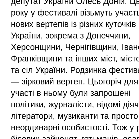
депутат України Олесь Доній. Ц
року у фестивалі візьмуть участ
нових вертепів із різних куточків
України, зокрема з Донеччини,
Херсонщини, Чернігівщини, Іван
Франківщини та інших міст, міст
та сіл України. Родзинка фести
— зірковий вертеп. Цьогоріч для
участі в ньому були запрошені
політики, журналісти, відомі діяч
літератори, музиканти та просто
неординарні особистості. Тож у 
бісових зайченят, гетьманів, оса