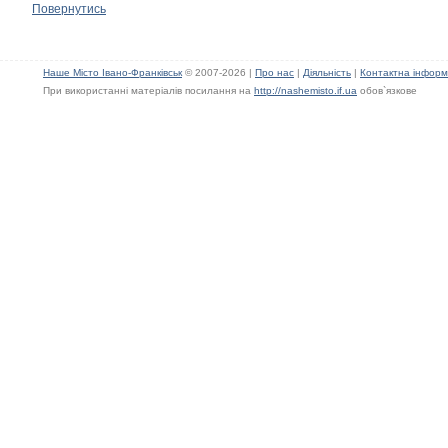
Повернутись
Наше Місто Івано-Франківськ
© 2007-2026 |
Про нас
|
Діяльність
|
Контактна інформ
При використанні матеріалів посилання на
http://nashemisto.if.ua
обов`язкове