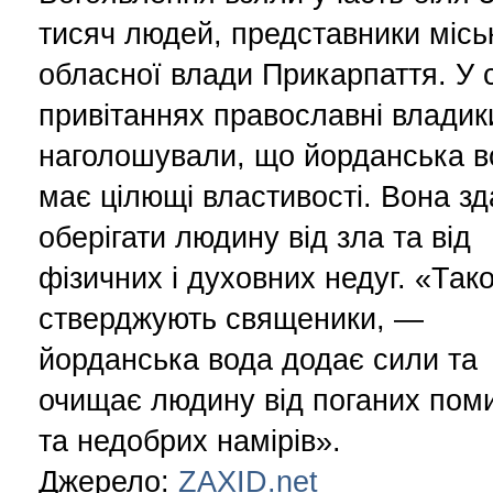
тисяч людей, представники міськ
обласної влади Прикарпаття. У 
привітаннях православні владик
наголошували, що йорданська в
має цілющі властивості. Вона зд
оберігати людину від зла та від
фізичних і духовних недуг. «Так
стверджують священики, —
йорданська вода додає сили та
очищає людину від поганих пом
та недобрих намірів».
Джерело:
ZAXID.net