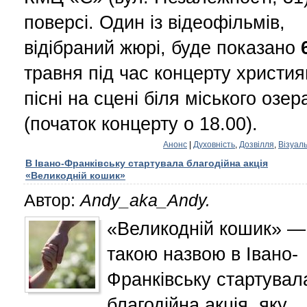
поверсі. Один із відеофільмів,
відібраний жюрі, буде показано
травня під час концерту христия
пісні на сцені біля міського озер
(початок концерту о 18.00).
Анонс
|
Духовність
,
Дозвілля
,
Візуал
B Івано-Франківську стартувала благодійна акція
«Великодній кошик»
Автор:
Andy_aka_Andy.
«Великодній кошик» —
такою назвою в Івано-
Франківську стартувал
благодійна акція, яку