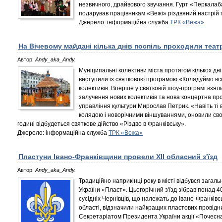
незвичного, драйвового звучання. Гурт «Перкалаба
подарував працівникам «Вежі» різдвяний настрій т
Джерело: інформаційна служба
ТРК «Вежа»
На Вічевому майдані кілька днів поспіль проходили театр
Автор:
Andy_aka_Andy.
Муніципальні колективи міста протягом кількох дн
виступили із святковою програмою «Колядуймо всі
колективів. Вперше у святковій шоу-програмі взяли
залучення нових колективів та нова концертна про
управління культури Мирослав Петрик. «Навіть ті 
колядою і новорічними віншуваннями, оновили сво
годині відбудеться святкове дійство «Рiздво в Франківську».
Джерело: iнформаційна служба
ТРК «Вежа»
Пластуни Івано-Франківщини провели XII обласний з'їзд
Автор:
Andy_aka_Andy.
Традиційно наприкінці року в місті відбувся загаль
України «Пласт». Цьогорічний з'їзд зібрав понад 4
сусідніх Чернівців, що належать до Івано-Франківськ
області, відзначили найкращих пластових провідн
Секретаріатом Президента України акції «Почесна