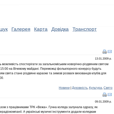
шук
Галерея
Карта
Довідка
Транспорт
13.01.2009 р.
ть можливість спостерігати за загальноміським новорічно-різдвяним святом
 15:00 на Вічевому майдані. Переможці фольклорного конкурсу будуть
 свята стане різдвяне караоке та зимові розваги вихованців клубів для
00.
Новини
|
Духовність
,
Культура
,
Свято
09.01.2009 р.
зом з працівниками ТРК «Вежа». Гучна коляда залунала одразу, як
ерадіокомпанії. А українські музичні інструменти додали колядкам