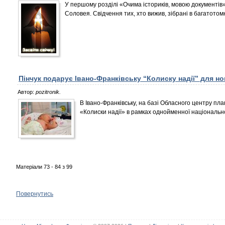
У першому розділі «Очима істориків, мовою документів»
Соловея. Свідчення тих, хто вижив, зібрані в багатото
Пінчук подарує Івано-Франківську “Колиску надії” для 
Автор:
pozitronik.
В Івано-Франківську, на базі Обласного центру п
«Колиски надії» в рамках однойменної національн
Матеріали 73 - 84 з 99
Повернутись