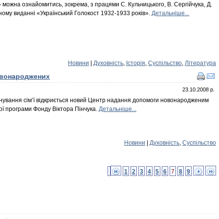
 можна ознайомитись, зокрема, з працями С. Кульчицького, В. Сергійчука, Д.
мному виданні «Український Голокост 1932-1933 років».
Детальніше...
Новини
|
Духовність
,
Історія
,
Суспільство
,
Література
новонароджених
23.10.2008 р.
ланування сім’ї відкриється новий Центр надання допомоги новонародженим
ої програми Фонду Віктора Пінчука.
Детальніше...
Новини
|
Духовність
,
Суспільство
1
2
3
4
5
6
7
8
9