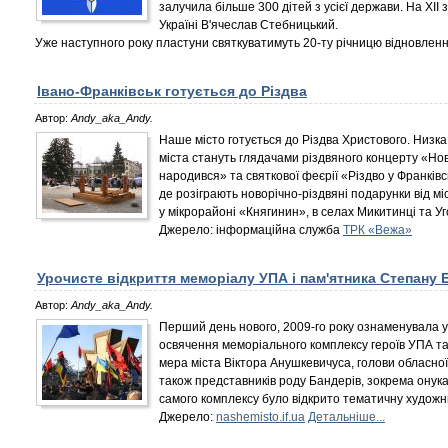
залучила більше 300 дітей з усієї держави. На XII 
Україні В'ячеслав Стебницький.
Уже наступного року пластуни святкуватимуть 20-ту річницю відновлення
Івано-Франківськ готується до Різдва
Автор:
Andy_aka_Andy.
Наше місто готується до Різдва Христового. Низка
міста стануть глядачами різдвяного концерту «Но
народився» та святкової феєрії «Різдво у Франківс
де розіграють новорічно-різдвяні подарунки від мі
у мікрорайоні «Княгинин», в селах Микитинці та Уг
Джерело: інформаційна служба
ТРК «Вежа»
Урочисте відкриття меморіалу УПА і пам'ятника Степану 
Автор:
Andy_aka_Andy.
Перший день нового, 2009-го року ознаменувала ур
освячення меморіального комплексу героїв УПА та
мера міста Віктора Анушкевичуса, голови обласної
також представників роду Бандерів, зокрема он
самого комплексу було відкрито тематичну художн
Джерело:
nashemisto.if.ua
Детальніше...