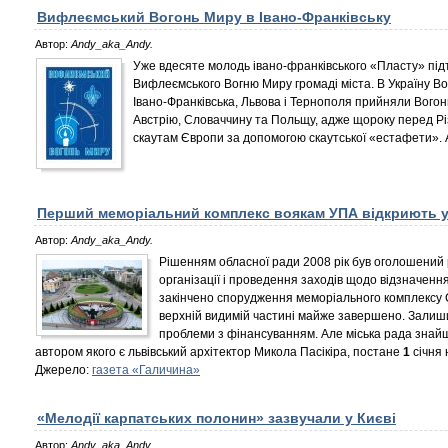
Вифлеємський Вогонь Миру в Івано-Франківську
Автор:
Andy_aka_Andy.
Уже вдесяте молодь івано-франківського «Пласту» під
Вифлеємського Вогню Миру громаді міста. В Україну В
Івано-Франківська, Львова і Тернополя прийняли Вогонь
Австрію, Словаччину та Польщу, адже щороку перед Різ
скаутам Європи за допомогою скаутської «естафети». А 
Перший меморіальний комплекс воякам УПА відкриють у
Автор:
Andy_aka_Andy.
Рішенням обласної ради 2008 рік був оголошений 
організації і проведення заходів щодо відзначенн
закінчено спорудження меморіального комплексу С
верхній видимій частині майже завершено. Залиш
проблеми з фінансуванням. Але міська рада знайш
автором якого є львівський архітектор Микола Пасікіра, постане
1
січня 
Джерело:
газета «Галичина»
«Мелодії карпатських полонин» зазвучали у Києві
Автор:
Andy_aka_Andy.