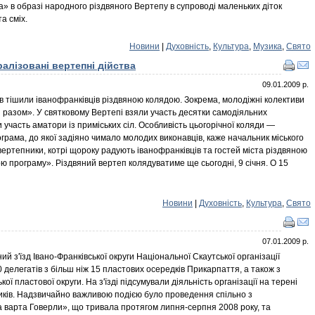
» в образі народного різдвяного Вертепу в супроводі маленьких діток
а сміх.
Новини
|
Духовність
,
Культура
,
Музика
,
Свято
алізовані вертепні дійства
09.01.2009 р.
ів тішили іванофранківців різдвяною колядою. Зокрема, молодіжні колективи
 разом». У святковому Вертепі взяли участь десятки самодіяльних
 участь аматори із приміських сіл. Особливість цьогорічної коляди —
грама, до якої задіяно чимало молодих виконавців, каже начальник міського
вертепники, котрі щороку радують іванофранківців та гостей міста різдвяною
ю програму». Різдвяний вертеп колядуватиме ще сьогодні, 9 січня. О 15
Новини
|
Духовність
,
Культура
,
Свято
07.01.2009 р.
ний з'їзд Івано-Франківської округи Національної Скаутської організації
0 делегатів з більш ніж 15 пластових осередків Прикарпаття, а також з
ої пластової округи. На з'їзді підсумували діяльність організації на терені
иків. Надзвичайно важливою подією було проведення спільно з
 варта Говерли», що тривала протягом липня-серпня 2008 року, та