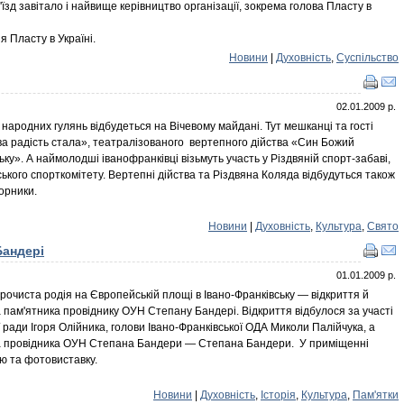
з'їзд завітало і найвище керівництво організації, зокрема голова Пласту в
 Пласту в Україні.
Новини
|
Духовність
,
Суспільство
02.01.2009 р.
 народних гулянь відбудеться на Вічевому майдані. Тут мешканці та гості
ва радість стала», театралізованого вертепного дійства «Син Божий
ьку». А наймолодші іванофранківці візьмуть участь у Різдвяній спорт-забаві,
ського спорткомітету. Вертепні дійства та Різдвяна Коляда відбудуться також
орники.
Новини
|
Духовність
,
Культура
,
Свято
Бандері
01.01.2009 р.
очиста родія на Європейській площі в Івано-Франківську — відкриття й
 пам'ятника провіднику ОУН Степану Бандері. Відкриття відбулося за участі
 ради Ігоря Олійника, голови Івано-Франківської ОДА Миколи Палійчука, а
ука провідника ОУН Степана Бандери — Степана Бандери. У приміщенні
ю та фотовиставку.
Новини
|
Духовність
,
Історія
,
Культура
,
Пам'ятки