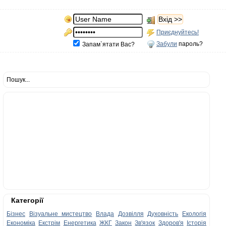
Приєднуйтесь!
Забули
пароль?
Запам`ятати Вас?
Пошук...
Категорії
Бізнес
Візуальне мистецтво
Влада
Дозвілля
Духовність
Екологія
Економіка
Екстрім
Енергетика
ЖКГ
Закон
Зв'язок
Здоров'я
Історія