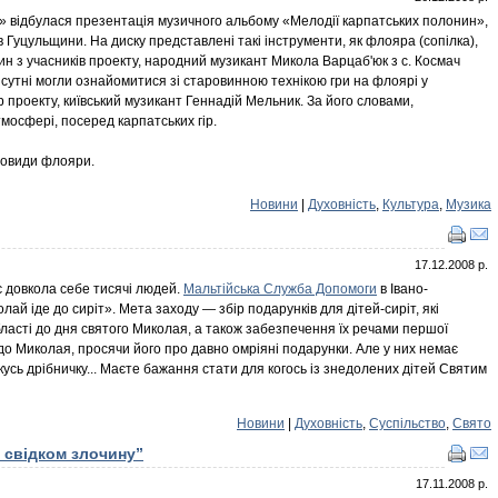
» відбулася презентація музичного альбому «Мелодії карпатських полонин»,
 Гуцульщини. На диску представлені такі інструменти, як флояра (сопілка),
дин з учасників проекту, народний музикант Микола Варцаб'юк з с. Космач
рисутні могли ознайомитися зі старовинною технікою гри на флоярі у
проекту, київський музикант Геннадій Мельник. За його словами,
мосфері, посеред карпатських гір.
новиди флояри.
Новини
|
Духовність
,
Культура
,
Музика
17.12.2008 р.
є довкола себе тисячі людей.
Мальтійська Служба Допомоги
в Івано-
ай іде до сиріт». Мета заходу — збір подарунків для дітей-сиріт, які
бласті до дня святого Миколая, а також забезпечення їх речами першої
 до Миколая, просячи його про давно омріяні подарунки. Але у них немає
якусь дрібничку... Маєте бажання стати для когось із знедолених дітей Святим
Новини
|
Духовність
,
Суспільство
,
Свято
 свідком злочину”
17.11.2008 р.