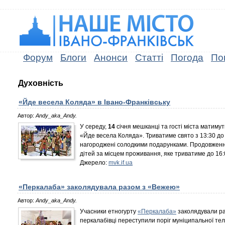
Форум
Блоги
Анонси
Статті
Погода
По
Духовність
«Йде весела Коляда» в Івано-Франківську
Автор:
Andy_aka_Andy.
У середу,
14
січня мешканці та гості міста матиму
«Йде весела Коляда». Триватиме свято з 13:30 до
нагороджені солодкими подарунками. Продовженням
дітей за місцем проживання, яке триватиме до 16:
Джерело:
mvk.if.ua
«Перкалаба» заколядувала разом з «Вежею»
Автор:
Andy_aka_Andy.
Учасники етногурту
«Перкалаба»
заколядували ра
перкалабівці переступили поріг муніципальної тел