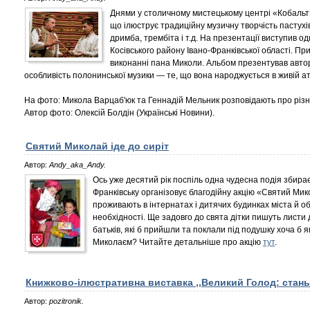
Днями у столичному мистецькому центрі «Кобальт
що ілюструє традиційну музичну творчість пастухів
дримба, трембіта і т.д. На презентації виступив о
Косівського району Івано-Франківської області. П
виконанні пана Миколи. Альбом презентував автор 
особливість полонинської музики — те, що вона народжується в живій ат
На фото: Микола Варцаб'юк та Геннадій Мельник розповідають про різ
Автор фото: Олексій Болдін (Українські Новини).
Святий Миколай іде до сиріт
Автор:
Andy_aka_Andy.
Ось уже десятий рік поспіль одна чудесна подія збира
Франківську організовує благодійну акцію «Святий Микол
проживають в інтернатах і дитячих будинках міста й о
необхідності. Ще задовго до свята дітки пишуть листи
батьків, які б прийшли та поклали під подушку хоча б 
Миколаєм? Читайте детальніше про акцію
тут
.
Книжково-ілюстративна виставка ,,Великий Голод: стань
Автор:
pozitronik.