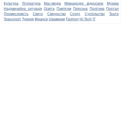
Культура
Література
Мас-медіа
Міжнародні відносини
Музика
Надзвичайна ситуація
Освіта
Пам'ятки
Персона
Політика
Портал
Промисловість
Свято
Сміхунство
Спорт
Суспільство
Театр
Транспорт
Туризм
Фінанси
Цікавинки
Fashion
Hi-Tech
IT