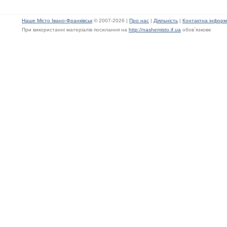
Наше Місто Івано-Франківськ
© 2007-2026 |
Про нас
|
Діяльність
|
Контактна інформ
При використанні матеріалів посилання на
http://nashemisto.if.ua
обов`язкове