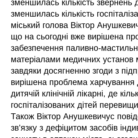
зменшилась кількість звернень д
зменшилась кількість госпіталіза
міський голова Віктор Анушкеви
що на сьогодні вже вирішена п
забезпечення паливно-мастиль
матеріалами медичних установ м
завдяки досягненню згоди з під
вирішена проблема харчування д
дитячій клінічній лікарні, де кіль
госпіталізованих дітей перевищи
Також Віктор Анушкевичус повід
зв’язку з дефіцитом засобів інд