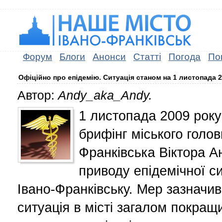
Форум
Блоги
Анонси
Статті
Погода
По
Офіційно про епідемію. Ситуація станом на 1 листопада 
Автор:
Andy_aka_Andy.
1 листопада 2009 року
брифінг міського голов
Франківська Віктора А
приводу епідемічної сит
Івано-Франківську. Мер зазначив
ситуація в місті загалом покращ