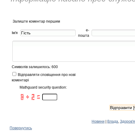
Залиште коментар першим
е-
Ім'я
пошта
Символів залишилось: 600
Відправляти сповіщення про нові
коментарі
Mathguard security question:
GAC         4MQ      

C 3    K      K   4PP

JSD   F19   4XE      

X P    7    8     FXR

Новини
|
Влада
,
Здоров'я
Повернутись