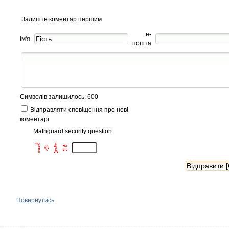
Залиште коментар першим
е-
Ім'я
пошта
Символів залишилось: 600
Відправляти сповіщення про нові
коментарі
Mathguard security question:
YNJ          5       

  L    7    QS    RKT

  4   UTJ    3       

  9    C     K    BT6

Повернутись