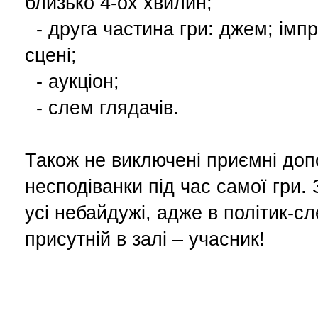
близько 4-ох хвилин;
- друга частина гри: джем; імпр
сцені;
- аукціон;
- слем глядачів.
Також не виключені приємні доп
несподіванки під час самої гри
усі небайдужі, адже в політик-с
присутній в залі – учасник!