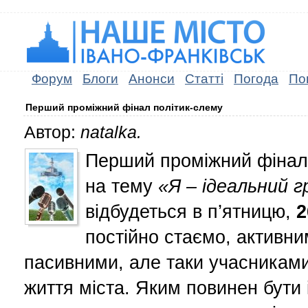
Форум
Блоги
Анонси
Статті
Погода
По
Перший проміжний фінал політик-слему
Автор:
natalka.
Перший проміжний фінал
на тему
«Я – ідеальний 
відбудеться в п’ятницю,
2
постійно стаємо, активни
пасивними, але таки учасникам
життя міста. Яким повинен бути 