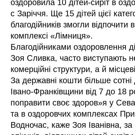
оздоровила 10 дітей-сиріт в озд
с Заріччя. Ще 15 дітей цієї катег
благодійників змогли відпочити 
комплексі «Лімниця».
Благодійниками оздоровлення ді
Зоя Сливка, часто виступають 
комерційні структури, а й місцев
За державні кошти більше сотні д
Івано-Франківщини від 7 до 18 р
поправити своє здоров»я у Севас
та в оздоровчих комплексах При
Водночас, каже Зоя Іванівна, за