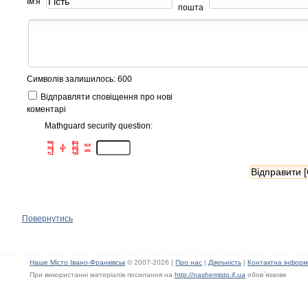
Ім'я
пошта
Символів залишилось: 600
Відправляти сповіщення про нові
коментарі
Mathguard security question:
MNN         BU3      

  7    A    T C   DLR

9XE   44Y   HQA      

  Q    K    T M   UNC

Повернутись
Наше Місто Івано-Франківськ
© 2007-2026 |
Про нас
|
Діяльність
|
Контактна інформ
При використанні матеріалів посилання на
http://nashemisto.if.ua
обов`язкове