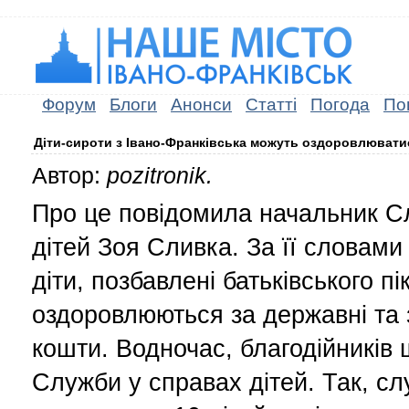
Форум
Блоги
Анонси
Статті
Погода
По
Діти-сироти з Івано-Франківська можуть оздоровлюватис
Автор:
pozitronik.
Про це повідомила начальник С
дітей Зоя Сливка. За її словами 
діти, позбавлені батьківського п
оздоровлюються за державні та з
кошти. Водночас, благодійників 
Служби у справах дітей. Так, сл