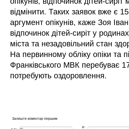
опікунів, відпочинок дітей-сиріт
відмінити. Таких заявок вже є 1
аргумент опікунів, каже Зоя Іван
відпочинок дітей-сиріт у родина
міста та незадовільний стан здо
На первинному обліку опіки та п
Франківського МВК перебуває 173
потребують оздоровлення.
Залиште коментар першим
е-