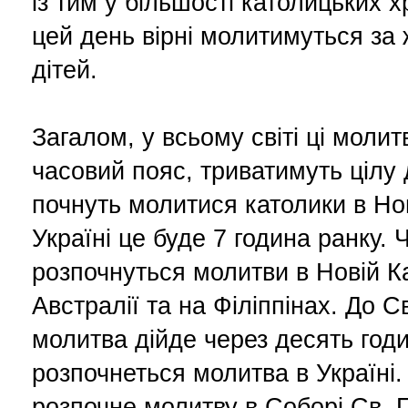
із тим у більшості католицьких х
цей день вірні молитимуться за 
дітей.
Загалом, у всьому світі ці моли
часовий пояс, триватимуть цілу
почнуть молитися католики в Нов
Україні це буде 7 година ранку. 
розпочнуться молитви в Новій Ка
Австралії та на Філіппінах. До С
молитва дійде через десять год
розпочнеться молитва в Україні.
розпочне молитву в Соборі Св. 