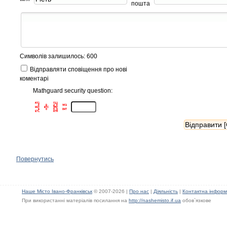
пошта
Символів залишилось: 600
Відправляти сповіщення про нові
коментарі
Mathguard security question:
RT2         T3J      

  F    D    4 F   9F3

WGT   BTC   9RF      

  E    O    O N   DHT

Повернутись
Наше Місто Івано-Франківськ
© 2007-2026 |
Про нас
|
Діяльність
|
Контактна інформ
При використанні матеріалів посилання на
http://nashemisto.if.ua
обов`язкове