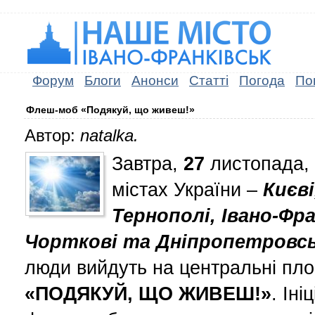
Форум
Блоги
Анонси
Статті
Погода
По
Флеш-моб «Подякуй, що живеш!»
Автор:
natalka.
Завтра,
27
листопада,
містах України –
Києві
Тернополі, Івано-Фра
Чорткові та Дніпропетровс
люди вийдуть на центральні пло
«ПОДЯКУЙ, ЩО ЖИВЕШ!»
. Іні