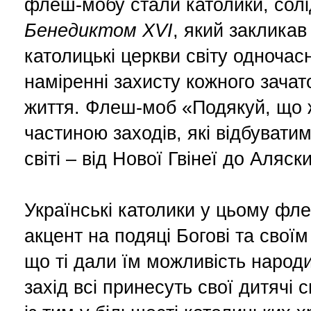
флеш-мобу стали католики, солі
Бенедиктом XVI
, який закликав
католицькі церкви світу одночас
наміренні захисту кожного зачат
життя. Флеш-моб «Подякуй, що 
частиною заходів, які відбувати
світі – від Нової Гвінеї до Аляски
Українські католики у цьому фл
акцент на подяці Богові та своїм
що ті дали їм можливість народ
захід всі принесуть свої дитячі 