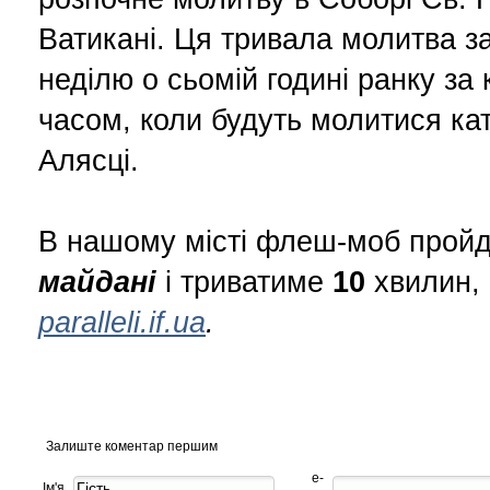
Ватикані. Ця тривала молитва за
неділю о сьомій годині ранку за 
часом, коли будуть молитися ка
Алясці.
В нашому місті флеш-моб прой
майдані
і триватиме
10
хвилин,
paralleli.if.ua
.
Залиште коментар першим
е-
Ім'я