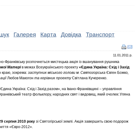
шук
Галерея
Карта
Довідка
Транспорт
11.01.2011 р.
ано-Франківську розпочнеться мистецька акція із вшанування рушника
ожої Матері
в межах Всеукраїнського проекту
«Єдина Україна: Схід і Захід
го краю, зокрема:
заступник міського голови м. Святогорська
Євген Божко
,
ації
Любов Макогон
та керівник проекту
Світлана Кучеренко.
Єдина Україна: Схід і Захід разом», на Івано-Франківщині – управління
-Франківський театр фольклору, народних свят і видовищ, який очолює Уляна
29 серпня 2010 року
зі Святогірської землі. Акція завершить свою подорож
криття «Євро-2012».