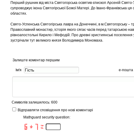
Перший рушник від міста Святогорська освятив єпископ Арсеній Свято-У
супроводжує ікона Святогірської Божої Матері. До Івано-Франківська ця с
областях.
Свято-Успенська Святогірська лавра на Донеччині, в м.Святогорську – тр
Православний монастир, історія якого сягає часів перед татарською нав
рівноапостольні Кирило і Мефодій. Про древні християнські поселення у ц
зустрічали тут великого князя Володимира Мономаха.
Залиште коментар першим
Ім'я
е-пошта
Символів залишилось: 600
Відправляти сповіщення про нові коментарі
Mathguard security question:
47P         7T8      

H      J      U   71M

FHW   IAK     Q      

3 R    P      D   Y6L
