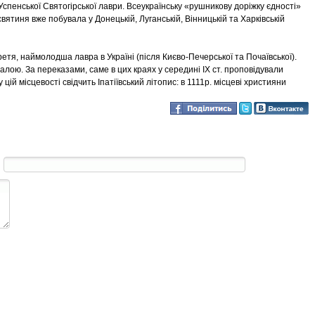
спенської Святогірської лаври. Всеукраїнську «рушникову доріжку єдності»
вятиня вже побувала у Донецькій, Луганській, Вінницькій та Харківській
етя, наймолодша лавра в Україні (після Києво-Печерської та Почаївської).
алою. За переказами, саме в цих краях у середині IX ст. проповідували
ій місцевості свідчить Іпатіївський літопис: в 1111р. місцеві християни