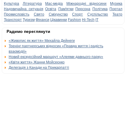
Культура
Література
Мас-медіа
Міжнародні відносини
Музика
Надзвичайна ситуація
Освіта
Пам'ятки
Персона
Політика
Портал
Промисловість
Свято
Сміхунство
Спорт
Суспільство
Театр
Транспорт
Туризм
Фінанси
Цікавинки
Fashion
Hi-Tech
IT
Радимо переглянути
«Живопис як життя» Михайла Дейнеги
Тренінг партнерських відносин «Правда життя і радість
взаємодії»
Новий екскурсійний маршрут «Алеями давнього парку»
«Квіти життя» Жанни Мойсеєнко
Делегація з Канади на Прикарпатті