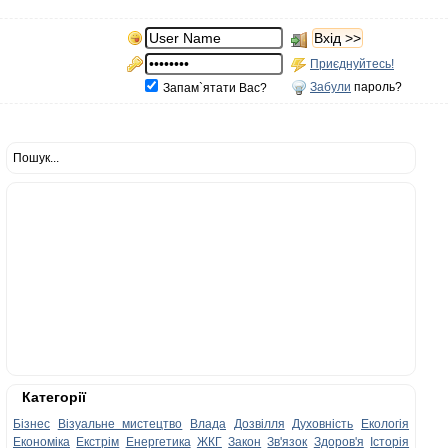
Приєднуйтесь!
Забули
пароль?
Запам`ятати Вас?
Пошук...
Категорії
Бізнес
Візуальне мистецтво
Влада
Дозвілля
Духовність
Екологія
Економіка
Екстрім
Енергетика
ЖКГ
Закон
Зв'язок
Здоров'я
Історія