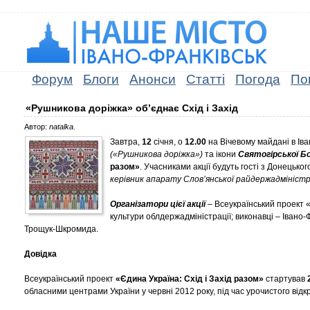
Форум
Блоги
Анонси
Статті
Погода
По
«Рушникова доріжка» об’єднає Схід і Захід
Автор:
natalka.
Завтра,
12
січня, о
12.00
на Вічевому майдані в Ів
(«Рушникова доріжка»)
та ікони
Святогірської Б
разом»
. Учасниками акції будуть гості з Донецько
керівник апарату Слов’янської райдержадміністр
Організатори цієї акції
– Всеукраїнський проект «
культури облдержадміністрації; виконавці – Івано
Трощук-Шкромида.
Довідка
Всеукраїнський проект
«Єдина Україна: Схід і Захід разом»
стартував
обласними центрами України у червні 2012 року, під час урочистого від