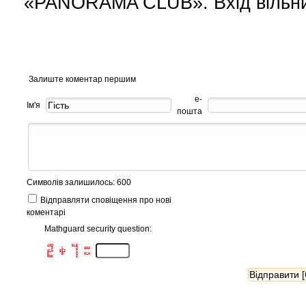
«PANORAMA CLUB». Вхід вільн
Залиште коментар першим
е-
Ім'я
пошта
Символів залишилось: 600
Відправляти сповіщення про нові
коментарі
Mathguard security question:
48D         ELE      

  F    L      4   8WA

8LN   B13     C      

D      B      Q   OLH
