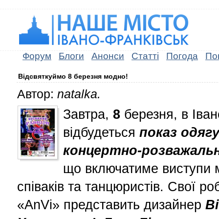
Форум
Блоги
Анонси
Статті
Погода
По
Відсвяткуймо 8 березня модно!
Автор:
natalka.
Завтра,
8
березня, в Іван
відбудеться
показ одяг
концертно-розважаль
що включатиме виступи 
співаків та танцюристів. Свої роб
«AnVi» представить дизайнер
В