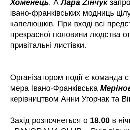
Хоменець
. А
Лара Zінчук
запро
івано-франківських модниць ціл
капелюшків. При вході всі предс
прекрасної половини людства о
привітальні листівки.
Організатором події є команда с
мера Івано-Франківська
Меріно
керівництвом Анни Угорчак та Вік
Захід розпочнеться о
18.00
в ніч