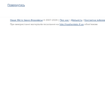
Повернутись
Наше Місто Івано-Франківськ
© 2007-2026 |
Про нас
|
Діяльність
|
Контактна інформ
При використанні матеріалів посилання на
http://nashemisto.if.ua
обов`язкове