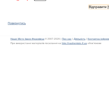
Повернутись
Наше Місто Івано-Франківськ
© 2007-2026 |
Про нас
|
Діяльність
|
Контактна інформ
При використанні матеріалів посилання на
http://nashemisto.if.ua
обов`язкове