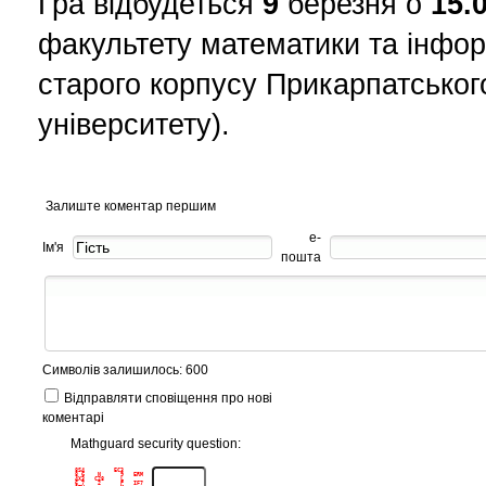
Гра відбудеться
9
березня о
15.
факультету математики та інфор
старого корпусу Прикарпатськог
університету).
Залиште коментар першим
е-
Ім'я
пошта
Символів залишилось: 600
Відправляти сповіщення про нові
коментарі
Mathguard security question:
8S4         EC3      

8 G    N      9   ERM

4X3   C28     L      

6 7    2      P   IF7
