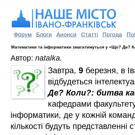
Форум
Блоги
Анонси
Статті
Погода
По
Математики та інформатики змагатимуться у «Що? Де? 
Автор:
natalka.
Завтра,
9
березня, в І
відбудеться інтелекту
Де? Коли?: битва к
кафедрами факультету
інформатики, де у кожній команді
кількості будуть представленні с