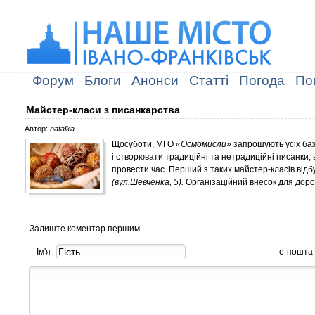
Форум
Блоги
Анонси
Статті
Погода
По
Майстер-класи з писанкарства
Автор:
natalka.
Щосуботи, МГО
«Осмомисли»
запрошують усіх баж
і створювати традиційні та нетрадиційні писанки, в
провести час. Перший з таких майстер-класів відбу
(вул.Шевченка, 5).
Організаційний внесок для дор
Залиште коментар першим
Ім'я
е-пошта