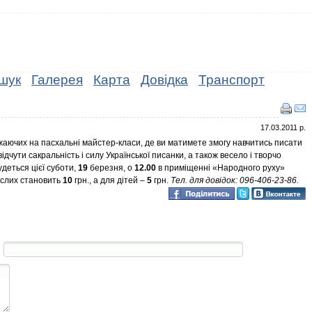
шук
Галерея
Карта
Довідка
Транспорт
17.03.2011 р.
аючих на пасхальні майстер-класи, де ви матимете змогу навчитись писати
ідчути сакральність і силу Української писанки, а також весело і творчо
деться цієї суботи,
19
березня, о
12.00
в приміщенні «Народного руху»
ослих становить
10
грн., а для дітей –
5
грн.
Тел. для довідок: 096-406-23-86.