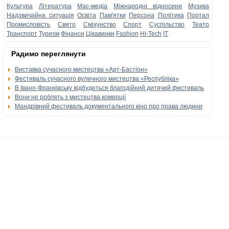
Культура
Література
Мас-медіа
Міжнародні відносини
Музика
Надзвичайна ситуація
Освіта
Пам'ятки
Персона
Політика
Портал
Промисловість
Свято
Сміхунство
Спорт
Суспільство
Театр
Транспорт
Туризм
Фінанси
Цікавинки
Fashion
Hi-Tech
IT
Радимо переглянути
Виставка сучасного мистецтва «Арт-Бастіон»
Фестиваль сучасного вуличного мистецтва «Республіка»
В Івано-Франківську відбудеться благодійний дитячий фестиваль
Вони не роблять з мистецтва комерції
Мандрівний фестиваль документального кіно про права людини