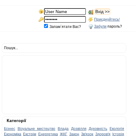
Приєднуйтесь!
Забули
пароль?
Запам`ятати Вас?
Пошук...
Категорії
Бізнес
Візуальне мистецтво
Влада
Дозвілля
Духовність
Екологія
Економіка
Екстрім
Енергетика
ЖКГ
Закон
Зв'язок
Здоров'я
Історія