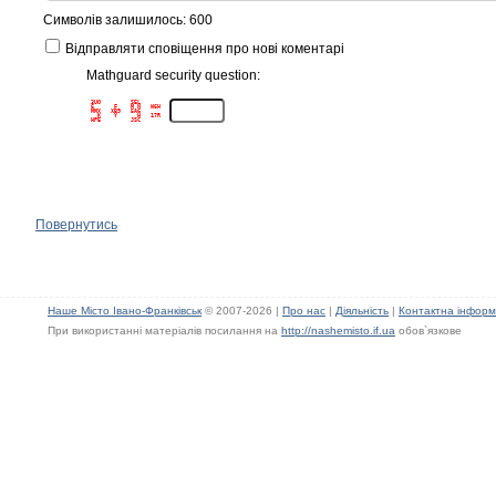
Символів залишилось: 600
Відправляти сповіщення про нові коментарі
Mathguard security question:
3UO         SEL      

6      F    M N   W6H

MMX   XB9   5AG      

  K    Y      H   17R

Повернутись
Наше Місто Івано-Франківськ
© 2007-2026 |
Про нас
|
Діяльність
|
Контактна інформ
При використанні матеріалів посилання на
http://nashemisto.if.ua
обов`язкове