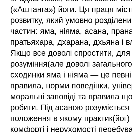
(«Аштанга») йоги. Ця праця міс
розвитку, який умовно розділени
частин: яма, ніяма, асана, пран
пратьяхара, дхарана, дхьяна і 
Якщо все доволі спростити, для
розуміння(але доволі загального)
сходинки яма і ніяма — це певн
правила, норми поведінки, уніве
моральні заповіді та правила що
робити. Під асаною розуміється
положення в якому практик(йог)
комфорті і нерухомості перебув