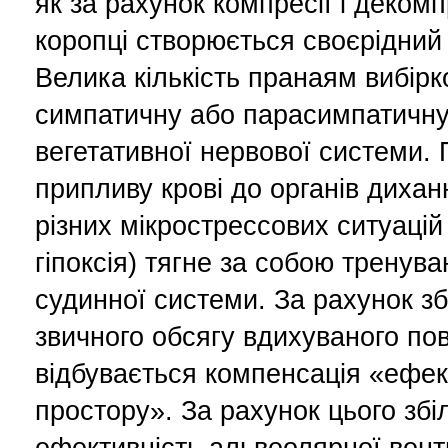
як за рахунок компресії і декомп
коропці створюється своєрідний
Велика кількість пранаям вибірк
симпатичну або парасимпатичну 
вегетативної нервової системи.
припливу крові до органів дихан
різних мікрострессових ситуацій
гіпоксія) тягне за собою тренув
судинної системи. За рахунок з
звичного обсягу вдихуваного пов
відбувається компенсація «ефек
простору». За рахунок цього зб