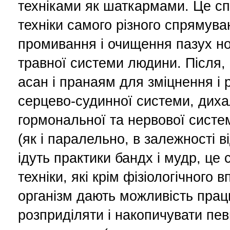
техніками як шаткармами. Це сп
техніки самого різного спрямува
промивання і очищення пазух н
травної системи людини. Після, 
асан і пранаям для зміцнення і р
серцево-судинної системи, диха
гормональної та нервової систем
(як і паралельно, в залежності ві
ідуть практики бандх і мудр, це 
техніки, які крім фізіологічного 
організм дають можливість прац
розприділяти і накопичувати пе