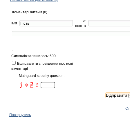
Коментарі читачів (8)
е-
Ім'я
пошта
Символів залишилось: 600
Відправляти сповіщення про нові
коментарі
Mathguard security question:
 J          OKM      

H1     W      R   LND

 U    PWT   FFY      

 2     W    D     DAC

Ст
Повернутись