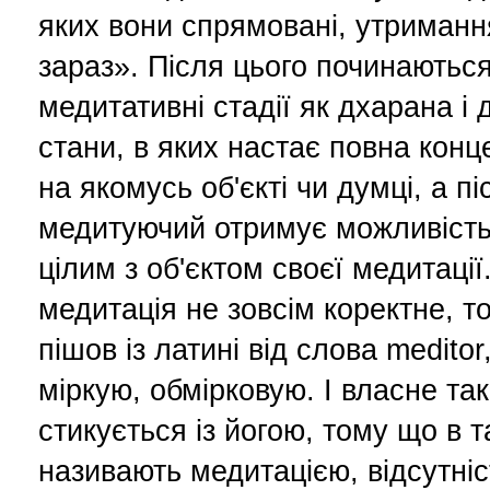
яких вони спрямовані, утримання
зараз». Після цього починаються
медитативні стадії як дхарана і 
стани, в яких настає повна конц
на якомусь об'єкті чи думці, а пі
медитуючий отримує можливість
цілим з об'єктом своєї медитації
медитація не зовсім коректне, т
пішов із латині від слова medito
міркую, обмірковую. І власне та
стикується із йогою, тому що в т
називають медитацією, відсутніс