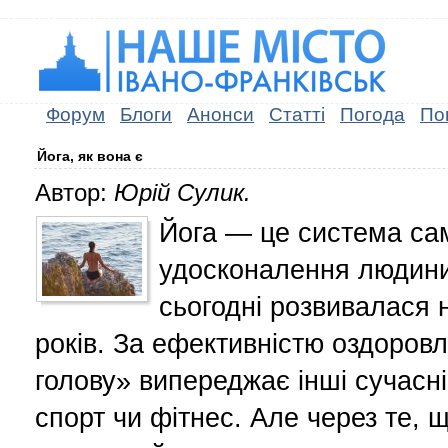
Форум
Блоги
Анонси
Статті
Погода
По
Йога, як вона є
Автор:
Юрій Сулик.
Йога — це система са
удосконалення людини
сьогодні розвивалася 
років. За ефективністю оздоров
голову» випереджає інші сучасні
спорт чи фітнес. Але через те, 