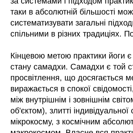
за системами і підходом практик
таки в абсолютній більшості мож
систематизувати загальні підходи
спільними в різних традиціях. По
Кінцевою метою практики йоги є
стану самадхи. Самадхи є той с
просвітлення, що досягається м
виражається в спокої свідомості,
між внутрішнім і зовнішнім світом
об'єктом), злитті індивідуальної 
мікрокосму, з космічним абсолю
макрокосмом. Власне вся практи