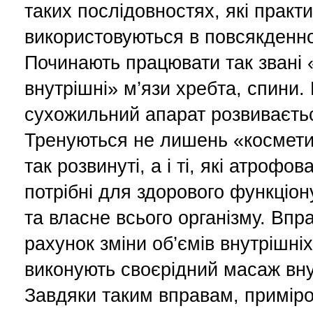
таких послідовностях, які практ
використовуються в повсякденно
Починають працювати так звані «
внутрішні» м’язи хребта, спини.
сухожильний апарат розвиваєтьс
Тренуються не лишень «косметичн
так розвинуті, а і ті, які атрофов
потрібні для здорового функціо
та власне всього організму. Впр
рахунок зміни об’ємів внутрішні
виконують своєрідний масаж внут
Завдяки таким вправам, приміро