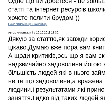
Одне що ви добєтеся - це збіль
статті та інтернет ресурсів школ
хочете полити брудом ))
Пожалітись на цей коментар
Автор коментаря
Ira
15.10.2011 18:30,
Дякую за статтю,як завжди корис
цікаво.Думаю вже пора вам книгу
А щоди критиків,ось що я вам с
надзвичайно задоволена йогою в
більшість людей які в нього зай
не те що задоволена,а вражена 
людини,і результатами які прино
заняття.Гидко від таких людей,як