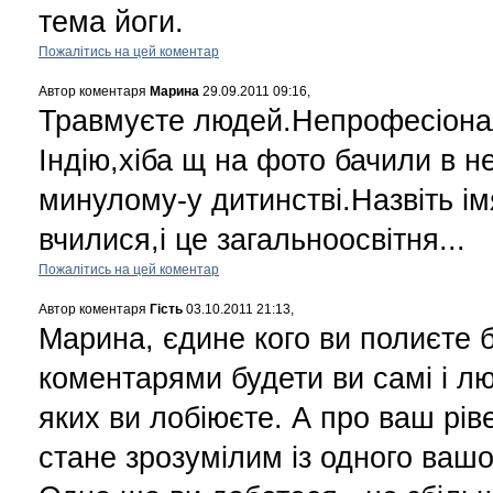
тема йоги.
Пожалітись на цей коментар
Автор коментаря
Марина
29.09.2011 09:16,
Травмуєте людей.Непрофесіона
Індію,хіба щ на фото бачили в 
минулому-у дитинстві.Назвіть і
вчилися,і це загальноосвітня...
Пожалітись на цей коментар
Автор коментаря
Гість
03.10.2011 21:13,
Марина, єдине кого ви полиєте 
коментарями будети ви самі і лю
яких ви лобіюєте. А про ваш рів
стане зрозумілим із одного ваш