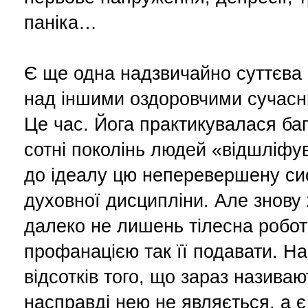
паніка…
Є ще одна надзвичайно суттєва 
над іншими оздоровчими сучас
Це час. Йога практикувалася баг
сотні поколінь людей «відшліфу
до ідеалу цю неперевершену сис
духовної дисципліни. Але знову 
далеко не лишень тілесна робота
профанацією так її подавати. На
відсотків того, що зараз називаю
насправді нею не являється, а 