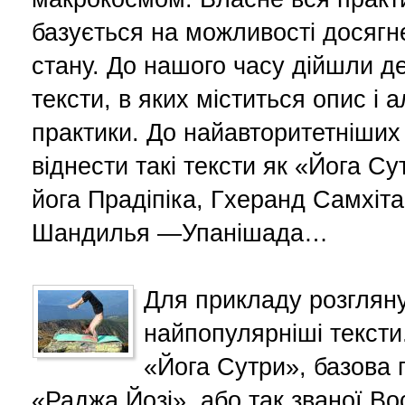
базується на можливості досягн
стану. До нашого часу дійшли де
тексти, в яких міститься опис і 
практики. До найавторитетніших
віднести такі тексти як «Йога Су
йога Прадіпіка, Гхеранд Самхіт
Шандилья —Упанішада…
Для прикладу розглян
найпопулярніші текст
«Йога Сутри», базова 
«Раджа Йозі», або так званої В