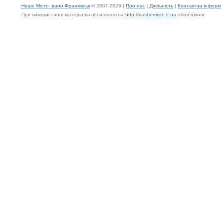
Наше Місто Івано-Франківськ
© 2007-2026 |
Про нас
|
Діяльність
|
Контактна інформ
При використанні матеріалів посилання на
http://nashemisto.if.ua
обов`язкове