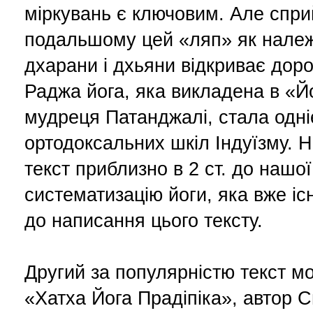
міркувань є ключовим. Але спр
подальшому цей «ляп» як нале
дхарани і дхьяни відкриває дор
Раджа йога, яка викладена в «Й
мудреця Патанджалі, стала одні
ортодоксальних шкіл Індуїзму. 
текст приблизно в 2 ст. до нашої 
систематизацію йоги, яка вже іс
до написання цього тексту.
Другий за популярністю текст м
«Хатха Йога Прадіпіка», автор 