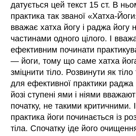
датується цей текст 15 ст. В нь
практика так званої «Хатха-Йоги
вважає хатха йогу і раджа йогу 
частинами одного цілого. І вваж
ефективним починати практикува
— йоги, тому що саме хатха йог
зміцнити тіло. Розвинути як тіло 
для ефективної практики раджа 
йозі ступені ями і ніями вважаю
початку, не такими критичними. 
практика йоги починається із ро
тіла. Спочатку іде його очищенн