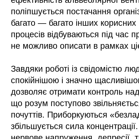
ефективність альвеолярної венти
поліпшується постачання органі
багато — багато інших корисних 
процесів відбуваються під час пр
не можливо описати в рамках ці
Завдяки роботі із свідомістю лю
спокійнішою і значно щасливішо
дозволяє отримати контроль над
що розум поступово звільняєтьс
почуттів. Приборкуються «безлад
збільшується сила концентрації.
нервове напруження, депресії, т