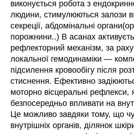
виконується робота з ендокрин
людини, стимулюються залози в
секреції, абдомінальні органи(о
порожнини..) В асанах активуєт
рефлекторний механізм, за раху
локальної гемодинаміки — комп
підсилення кровообігу після роз
стиснення. Ефективно задіюютьс
моторно вісцеральні рефлекси, 
безпосередньо впливати на внут
Це можливо завдяки тому, що чу
внутрішніх органів, ділянок шкіри