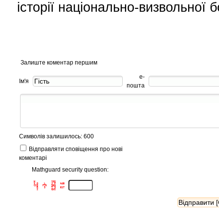
історії національно-визвольної 
Залиште коментар першим
е-
Ім'я
пошта
Символів залишилось: 600
Відправляти сповіщення про нові
коментарі
Mathguard security question:
H           Y65      

X Q    L    J F   A4B

CCG   P7K   3EN      

  R    S    T 9   E1T
