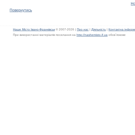
Н
Повернутись
Наше Місто Івано-Франківськ
© 2007-2026 |
Про нас
|
Діяльність
|
Контактна інформ
При використанні матеріалів посилання на
http://nashemisto.if.ua
обов`язкове