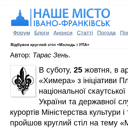
Форум
Блоги
Анонси
Статті
Погода
По
Відбувся круглий стіл «Молодь і УПА»
Автор:
Тарас Зень.
В суботу,
25
жовтня, в а
«Химера» з ініціативи П
національної скаутської 
України та державної сл
курортів Міністерства культури і
пройшов круглий стіл на тему «