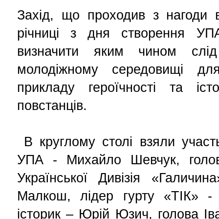
Захід, що проходив з нагоди в
річниці з дня створення УП
визначити яким чином слі
молодіжному середовищі для
прикладу героїчності та істо
повстанців.
В круглому столі взяли участ
УПА - Михайло Шевчук, голов
Української Дивізія «Галичин
Малкош, лідер гурту «ТІК» - 
історик – Юрій Юзич, голова Ів