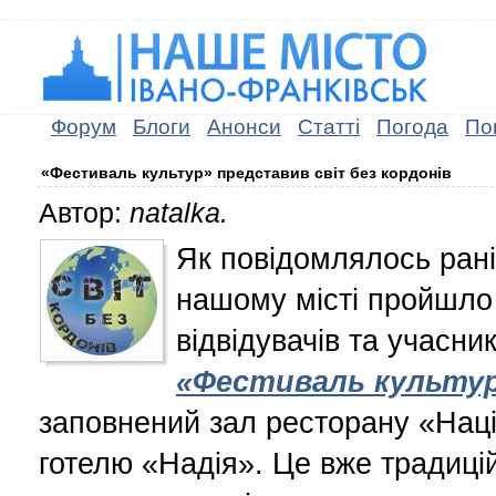
Форум
Блоги
Анонси
Статті
Погода
По
«Фестиваль культур» представив світ без кордонів
Автор:
natalka.
Як повідомлялось ран
нашому місті пройшло
відвідувачів та учасник
«Фестиваль культу
заповнений зал ресторану «Нац
готелю «Надія». Це вже традицій