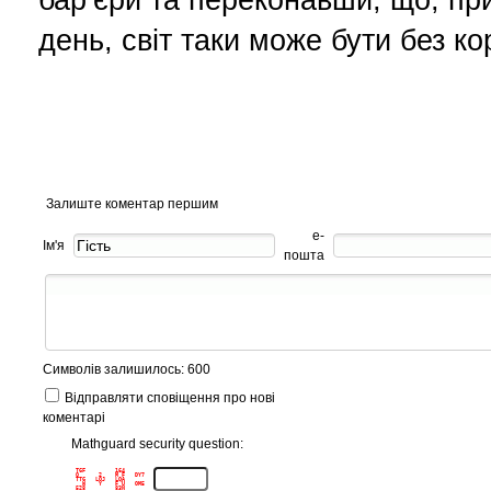
день, світ таки може бути без ко
Залиште коментар першим
е-
Ім'я
пошта
Символів залишилось: 600
Відправляти сповіщення про нові
коментарі
Mathguard security question:
TGF         164      

Q      2    M F   DY7

TTG   LOJ   LQA      

  W    Y    F U   OM5
