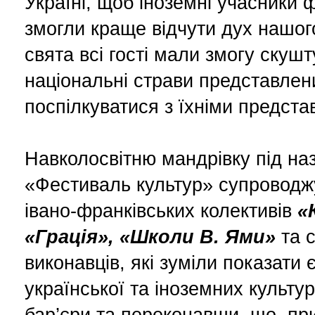
Україні, щоб іноземні учасники
змогли краще відчути дух нашого
свята всі гості мали змогу скуш
національні страви представлени
поспілкуватися з їхніми предста
Навколосвітню мандрівку під на
«Фестиваль культур» супроводж
івано-франківських колективів
«
«Грація», «Школи В. Ями»
та 
виконавців, які зуміли показати 
української та іноземних культу
бар’єри та переконавши, що, пр