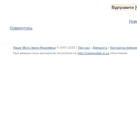
Нов
Повернутись
Наше Місто Івано-Франківськ
© 2007-2026 |
Про нас
|
Діяльність
|
Контактна інформ
При використанні матеріалів посилання на
http://nashemisto.if.ua
обов`язкове